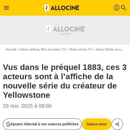
profil
menu
search
Accueil
News cinéma, films et séries TV
News séries TV
Actus Séries en streaming
Vus dans le préquel 1883, ces 3
acteurs sont à l’affiche de la
nouvelle série du créateur de
Yellowstone
23 nov. 2025 à 09:00
Ajoutez Allociné à vos sources préférées
Suivez-nous
Partag