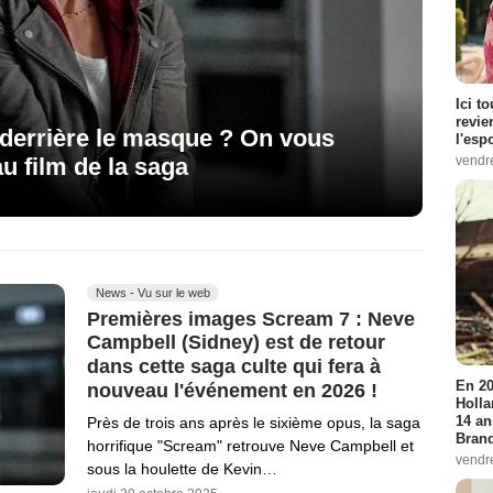
Ici t
revie
 derrière le masque ? On vous
l'esp
u film de la saga
vendr
News - Vu sur le web
Premières images Scream 7 : Neve
Campbell (Sidney) est de retour
dans cette saga culte qui fera à
En 20
nouveau l'événement en 2026 !
Holla
14 an
Près de trois ans après le sixième opus, la saga
Bran
horrifique "Scream" retrouve Neve Campbell et
vendr
sous la houlette de Kevin…