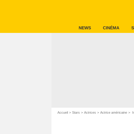
NEWS
CINÉMA
S
Accueil
Stars
Actrices
Actrice américaine
I