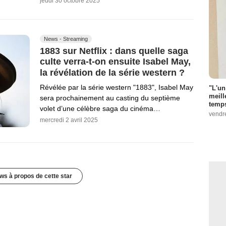
jeudi 30 octobre 2025
News - Streaming
1883 sur Netflix : dans quelle saga
culte verra-t-on ensuite Isabel May,
la révélation de la série western ?
Révélée par la série western "1883", Isabel May
"L'un
meill
sera prochainement au casting du septième
temps
volet d’une célèbre saga du cinéma…
vendr
mercredi 2 avril 2025
ws à propos de cette star