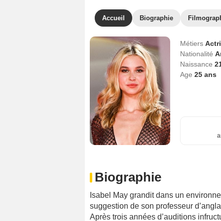
Accueil
Biographie
Filmograp
Métiers
Actr
Nationalité
A
Naissance
2
Age
25
ans
a
Biographie
Isabel May grandit dans un environnemen
suggestion de son professeur d’anglai
Après trois années d’auditions infruct