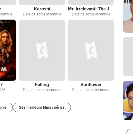
e
Karoshi
Mr. Irrelevant: The John Tuggle Story
inconnue
Date de sortie inconnue
Date de sortie inconnue
 7
Falling
Sunflower
2026
Date de sortie inconnue
Date de sortie inconnue
phie
Ses meilleurs films / séries