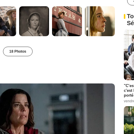
To
Sé
18 Photos
"C’es
c'est 
porté
vendr