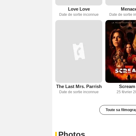
Love Love
Menac
Date de sortie inconnue
Date de sortie 
The Last Mrs. Parrish
Scream
Date de sortie inconnue
25 février 
Toute sa filmogra
Photos