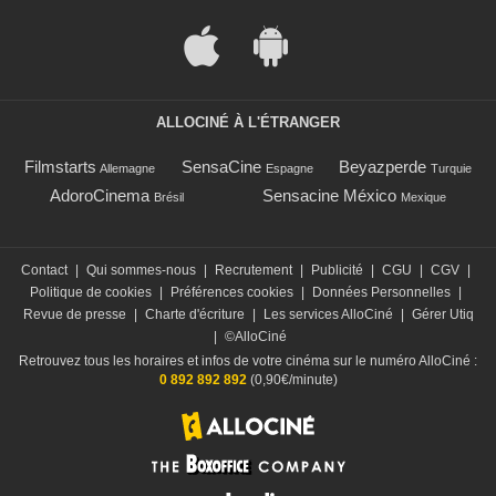
ALLOCINÉ À L'ÉTRANGER
Filmstarts
SensaCine
Beyazperde
Allemagne
Espagne
Turquie
AdoroCinema
Sensacine México
Brésil
Mexique
Contact
|
Qui sommes-nous
|
Recrutement
|
Publicité
|
CGU
|
CGV
|
Politique de cookies
|
Préférences cookies
|
Données Personnelles
|
Revue de presse
|
Charte d'écriture
|
Les services AlloCiné
|
Gérer Utiq
|
©AlloCiné
Retrouvez tous les horaires et infos de votre cinéma sur le numéro AlloCiné :
0 892 892 892
(0,90€/minute)