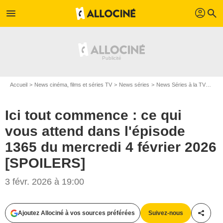
profil
menu
search
Accueil
News cinéma, films et séries TV
News séries
News Séries à la TV
Ici 
Ici tout commence : ce qui
vous attend dans l'épisode
1365 du mercredi 4 février 2026
[SPOILERS]
3 févr. 2026 à 19:00
Ajoutez Allociné à vos sources préférées
Suivez-nous
Partag