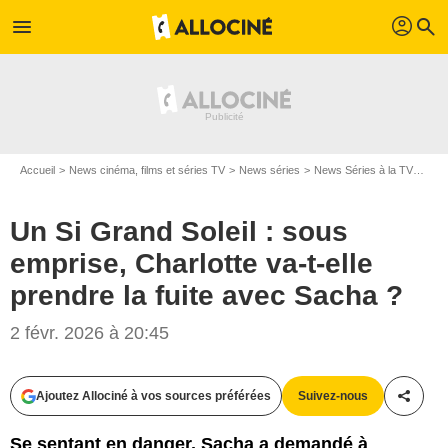
profil
menu
search
Accueil
News cinéma, films et séries TV
News séries
News Séries à la TV
Un S
Un Si Grand Soleil : sous
emprise, Charlotte va-t-elle
prendre la fuite avec Sacha ?
2 févr. 2026 à 20:45
Ajoutez Allociné à vos sources préférées
Suivez-nous
Partag
Se sentant en danger, Sacha a demandé à