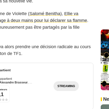
à sa nouvelle vie.
e de Violette (
Salomé Benitha
),
Ellie va
ge à deux mains pour lui déclarer sa flamme
.
ureusement pas être partagés par la fille
va alors prendre une décision radicale au cours
eton de TF1.
rtient
ppartient
Alexandre Brasseur
,
Julie Debazac
STREAMING
ateurs
,1
Ne