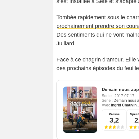
s’est installée à Sète et s’adapte 
Tombée rapidement sous le charm
prochainement prendre son coura
Des sentiments qui ne vont malhe
Julliard.
Face à ce chagrin d’amour, Ellie 
des prochains épisodes du feuill
Demain nous appa
Sortie :
2017-07-17
Série :
Demain nous a
Avec
Ingrid Chauvin
,
Presse
Spect
3,2
2