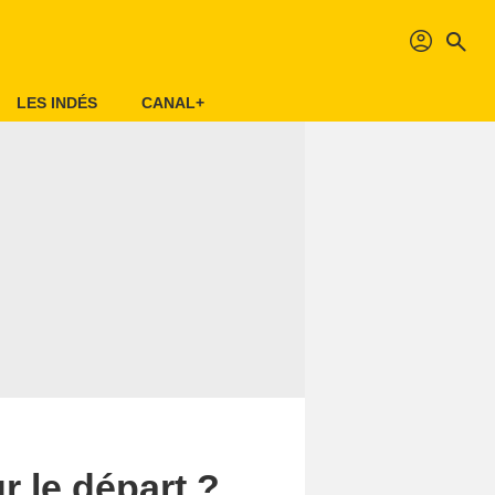
profil
search
LES INDÉS
CANAL+
 le départ ?