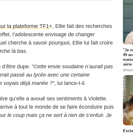
 sur la plateforme TF1+
, Ellie fait des recherches
 effet, l’adolescente envisage de changer
 cherche à savoir pourquoi, Ellie lui fait croire
"Je n
erche là bas.
49 an
maiso
série 
 d’être dupe. "
Cette envie soudaine n’aurait pas
diman
erait passé au lycée avec une certaine
e voyais déjà mariée ?
", lui lance-t-il.
frère qu’elle a avoué ses sentiments à Violette.
arrive à tout le monde de se faire éconduire puis
sur le coup mais ça ne sert à rien de s’enfuir. Je
Exclu