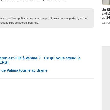
Un Si
arrêt
au 14
lvières et Montpellier depuis son canapé. Demain nous appartient, Ici tout
samed
resque plus de secrets pour elle.
n est-il lié à Vahina ?... Ce qui vous attend la
LERS]
n de Vahina tourne au drame