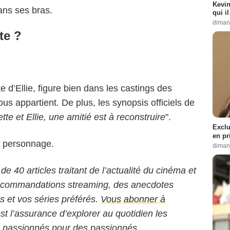
Kevin
ns ses bras.
qui i
diman
ète ?
ète d’Ellie, figure bien dans les castings des
s appartient. De plus, les synopsis officiels de
ette et Ellie, une amitié est à reconstruire
".
Exclu
en pr
du personnage.
diman
 de 40 articles traitant de l’actualité du cinéma et
 recommandations streaming, des anecdotes
ms et vos séries préférés.
Vous abonner à
est l’assurance d’explorer au quotidien les
s passionnés pour des passionnés.