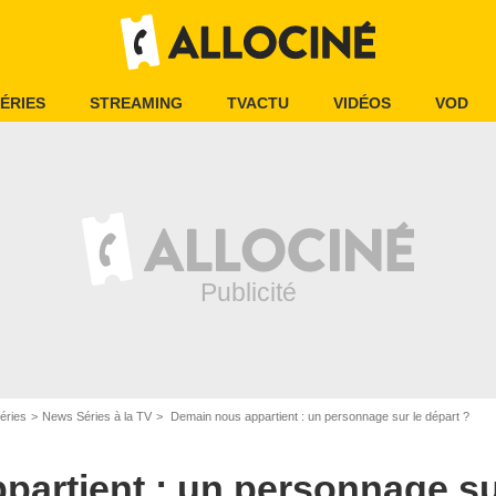
ÉRIES
STREAMING
TVACTU
VIDÉOS
VOD
éries
News Séries à la TV
Demain nous appartient : un personnage sur le départ ?
artient : un personnage sur