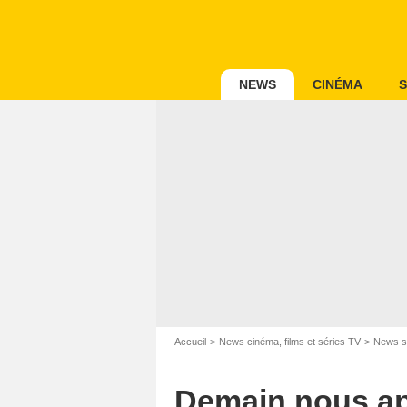
NEWS
CINÉMA
S
Accueil
News cinéma, films et séries TV
News s
Demain nous app