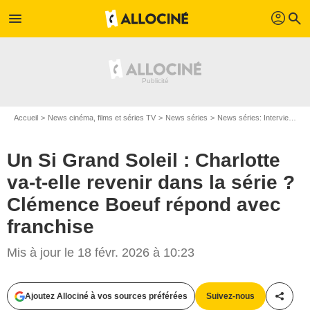
profil
menu
search
Accueil
News cinéma, films et séries TV
News séries
News séries: Interviews
Un Si Grand Soleil : Charlotte
va-t-elle revenir dans la série ?
Clémence Boeuf répond avec
franchise
Mis à jour le 18 févr. 2026 à 10:23
Ajoutez Allociné à vos sources préférées
Suivez-nous
Partag