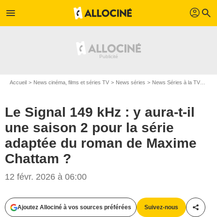
profil
menu
search
Accueil
News cinéma, films et séries TV
News séries
News Séries à la TV
Le S
Le Signal 149 kHz : y aura-t-il
une saison 2 pour la série
adaptée du roman de Maxime
Chattam ?
12 févr. 2026 à 06:00
Ajoutez Allociné à vos sources préférées
Suivez-nous
Partag