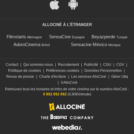
ALLOCINÉ À L'ÉTRANGER
Filmstarts
SensaCine
Beyazperde
Allemagne
Espagne
Turquie
AdoroCinema
Sensacine México
Brésil
Mexique
Contact
|
Qui sommes-nous
|
Recrutement
|
Publicité
|
CGU
|
CGV
|
Politique de cookies
|
Préférences cookies
|
Données Personnelles
|
Revue de presse
|
Charte d'écriture
|
Les services AlloCiné
|
Gérer Utiq
|
©AlloCiné
Retrouvez tous les horaires et infos de votre cinéma sur le numéro AlloCiné :
0 892 892 892
(0,90€/minute)