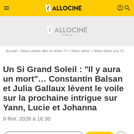
profil
menu
search
Accueil
News cinéma, films et séries TV
News séries
News Séries à la TV
Un S
Un Si Grand Soleil : "Il y aura
un mort"… Constantin Balsan
et Julia Gallaux lèvent le voile
sur la prochaine intrigue sur
Yann, Lucie et Johanna
9 févr. 2026 à 16:30