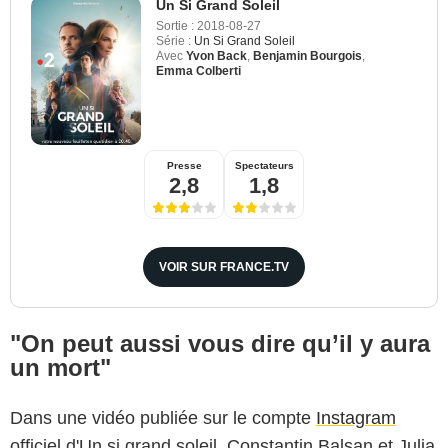
Un Si Grand Soleil
Sortie :
2018-08-27
Série :
Un Si Grand Soleil
Avec
Yvon Back
,
Benjamin Bourgois
,
Emma Colberti
Presse
Spectateurs
2,8
1,8
VOIR SUR FRANCE.TV
"On peut aussi vous dire qu’il y aura
un mort"
Dans une vidéo publiée sur le compte
Instagram
officiel d'Un si grand soleil, Constantin Balsan et Julia