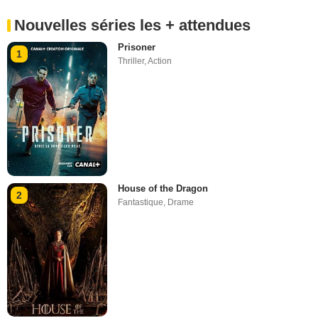
Nouvelles séries les + attendues
Prisoner
1
Thriller
,
Action
House of the Dragon
2
Fantastique
,
Drame