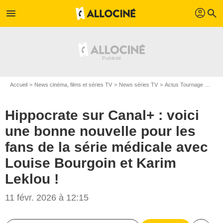
profil
menu
search
Accueil
News cinéma, films et séries TV
News séries TV
Actus Tournage Séries TV
Hippocrate sur Canal+ : voici
une bonne nouvelle pour les
fans de la série médicale avec
Louise Bourgoin et Karim
Leklou !
11 févr. 2026 à 12:15