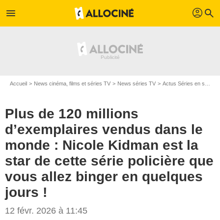
profil
menu
search
Accueil
News cinéma, films et séries TV
News séries TV
Actus Séries en streaming
Plus de 120 millions
d’exemplaires vendus dans le
monde : Nicole Kidman est la
star de cette série policière que
vous allez binger en quelques
jours !
12 févr. 2026 à 11:45