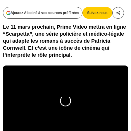
Ajoutez Allociné à vos sources préférées
Suivez-nous
Partag
Le 11 mars prochain, Prime Video mettra en ligne
“Scarpetta”, une série policière et médico-légale
qui adapte les romans à succès de Patricia
Cornwell. Et c’est une icône de cinéma qui
l’interprète le rôle principal.