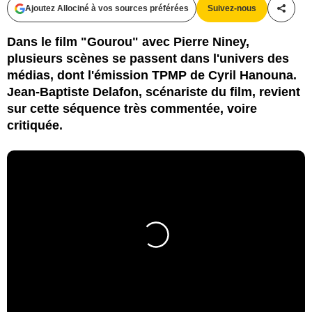
Ajoutez Allociné à vos sources préférées
Suivez-nous
Partag
Dans le film "Gourou" avec Pierre Niney,
plusieurs scènes se passent dans l'univers des
médias, dont l'émission TPMP de Cyril Hanouna.
Jean-Baptiste Delafon, scénariste du film, revient
sur cette séquence très commentée, voire
critiquée.