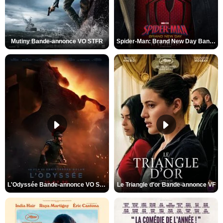
Mutiny Bande-annonce VO STFR
Spider-Man: Brand New Day Bande-annonce VO STFR
L'Odyssée Bande-annonce VO STFR
Le Triangle d'or Bande-annonce VF