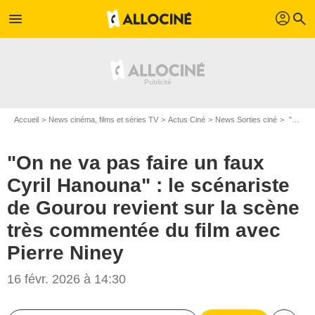
profil
menu
search
Accueil
News cinéma, films et séries TV
Actus Ciné
News Sorties ciné
"On ne va pas faire un faux Cyril Hanouna" : le scénariste de Gourou revient sur la scène très commentée du film avec Pierre Niney
"On ne va pas faire un faux
Cyril Hanouna" : le scénariste
de Gourou revient sur la scène
très commentée du film avec
Pierre Niney
16 févr. 2026 à 14:30