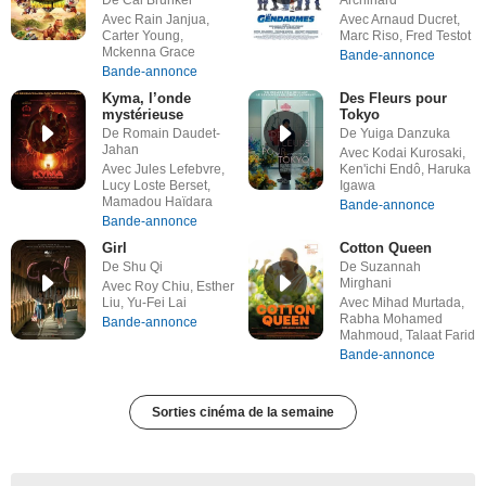
De Cal Brunker
Archinard
Avec Rain Janjua,
Avec Arnaud Ducret,
Carter Young,
Marc Riso, Fred Testot
Mckenna Grace
Bande-annonce
Bande-annonce
Kyma, l’onde
Des Fleurs pour
mystérieuse
Tokyo
De Romain Daudet-
De Yuiga Danzuka
Jahan
Avec Kodai Kurosaki,
Avec Jules Lefebvre,
Ken'ichi Endô, Haruka
Lucy Loste Berset,
Igawa
Mamadou Haïdara
Bande-annonce
Bande-annonce
Girl
Cotton Queen
De Shu Qi
De Suzannah
Mirghani
Avec Roy Chiu, Esther
Liu, Yu-Fei Lai
Avec Mihad Murtada,
Rabha Mohamed
Bande-annonce
Mahmoud, Talaat Farid
Bande-annonce
Sorties cinéma de la semaine