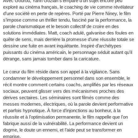
Avec Gourou, Yann Gozlan s’empare d’un sujet encore peu
exploré au cinéma français, le coaching de vie comme révélateur
d’une société en perte de repères. Porté par Pierre Niney, le film
s’impose comme un thriller tendu, fasciné par la performance, la
parole charismatique et le besoin collectif de croire en des
solutions immédiates. Matt, coach adulé, galvanise des foules en
quête de sens, mais derrière la promesse d’une réussite totale se
dessine une fuite en avant inquiétante. Inspiré d’archétypes
puissants du cinéma américain, le personnage séduit autant qu’il
dérange, sans jamais tomber dans la caricature.
Le cœur du film réside dans son appel à la vigilance. Sans
condamner le développement personnel dans son ensemble, le
récit montre comment certains coachs, amplifiés par les réseaux
sociaux, peuvent glisser vers des mécanismes proches des
dérives sectaires. Les séminaires sont filmés comme des
messes modernes, électriques, où la parole devient performative
et parfois hypnotique. À force d’injonctions au bonheur, à la
réussite et à l’optimisation permanente, le film rappelle que l’on
fabrique aussi de la vulnérabilité. La performance devient un
dogme, le doute un ennemi, et l’aide peut se transformer en
emprise.