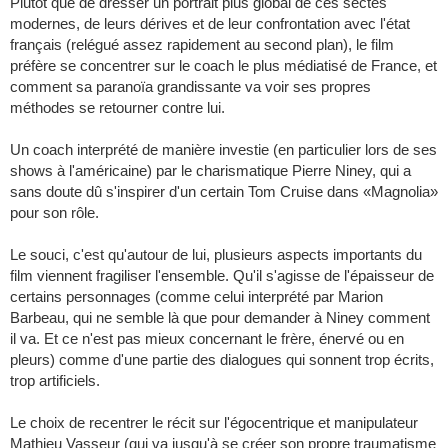
Plutôt que de dresser un portrait plus global de ces sectes
modernes, de leurs dérives et de leur confrontation avec l'état
français (relégué assez rapidement au second plan), le film
préfère se concentrer sur le coach le plus médiatisé de France, et
comment sa paranoïa grandissante va voir ses propres
méthodes se retourner contre lui.
Un coach interprété de manière investie (en particulier lors de ses
shows à l'américaine) par le charismatique Pierre Niney, qui a
sans doute dû s'inspirer d'un certain Tom Cruise dans «Magnolia»
pour son rôle.
Le souci, c'est qu'autour de lui, plusieurs aspects importants du
film viennent fragiliser l'ensemble. Qu'il s'agisse de l'épaisseur de
certains personnages (comme celui interprété par Marion
Barbeau, qui ne semble là que pour demander à Niney comment
il va. Et ce n'est pas mieux concernant le frère, énervé ou en
pleurs) comme d'une partie des dialogues qui sonnent trop écrits,
trop artificiels.
Le choix de recentrer le récit sur l'égocentrique et manipulateur
Mathieu Vasseur (qui va jusqu'à se créer son propre traumatisme