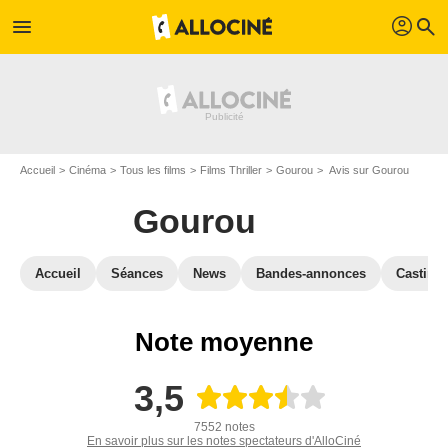
profil
menu
search
Accueil
Cinéma
Tous les films
Films Thriller
Gourou
Avis sur Gourou
Gourou
Accueil
Séances
News
Bandes-annonces
Casting
Note moyenne
3,5
7552 notes
En savoir plus sur les notes spectateurs d'AlloCiné