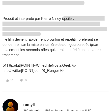
.
Produit et interprété par Pierre Niney
spoiler:
, le film devient rapidement brouillon et répétitif, préférant se
concentrer sur la mise en lumière de son gourou et éclipser
totalement les seconds rôles qui auraient mérité un tout autre
traitement.
⦿ http://bit[POINT]ly/CinephileNostalGeek ⦿
http://twitter[POINT]com/B_Renger ⦿
15
3
remyll
262 abonnés
585 critiques
Suivre son activité