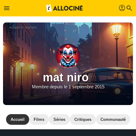
profil
menu
search
Accueil
mat niro
mat niro
Membre depuis le 1 septembre 2015
Accueil
Films
Séries
Critiques
Communauté