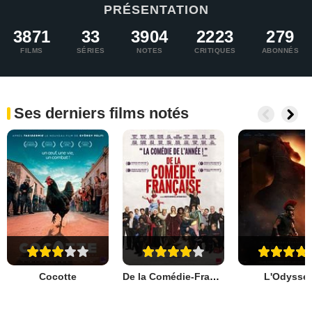
PRÉSENTATION
3871
33
3904
2223
279
FILMS
SÉRIES
NOTES
CRITIQUES
ABONNÉS
Ses derniers films notés
Cocotte
De la Comédie-Française
L'Odyssé