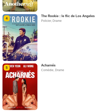
The Rookie : le flic de Los Angeles
4
Policier
,
Drame
Acharnés
5
Comédie
,
Drame