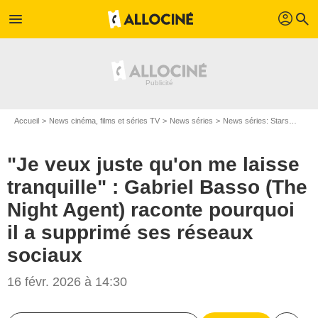
profil
menu
search
Accueil
News cinéma, films et séries TV
News séries
News séries: Stars
"Je v
"Je veux juste qu'on me laisse
tranquille" : Gabriel Basso (The
Night Agent) raconte pourquoi
il a supprimé ses réseaux
sociaux
16 févr. 2026 à 14:30