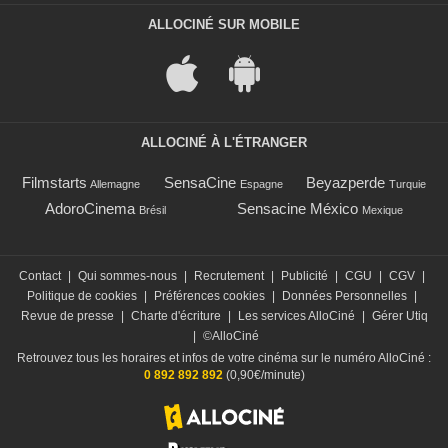
ALLOCINÉ SUR MOBILE
ALLOCINÉ À L'ÉTRANGER
Filmstarts
SensaCine
Beyazperde
Allemagne
Espagne
Turquie
AdoroCinema
Sensacine México
Brésil
Mexique
Contact
|
Qui sommes-nous
|
Recrutement
|
Publicité
|
CGU
|
CGV
|
Politique de cookies
|
Préférences cookies
|
Données Personnelles
|
Revue de presse
|
Charte d'écriture
|
Les services AlloCiné
|
Gérer Utiq
|
©AlloCiné
Retrouvez tous les horaires et infos de votre cinéma sur le numéro AlloCiné :
0 892 892 892
(0,90€/minute)