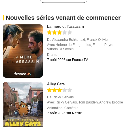
Nouvelles séries venant de commencer
La mère et l'assassin
De
Alexandra Echkenazi
,
Franck Ollivier
Avec
Hélène de Fougerolles
,
Florent Peyre
,
Vittoria Di Savoia
Drame
7 août 2026 sur France.TV
Alley Cats
De
Ricky Gervais
Avec
Ricky Gervais
,
Tom Basden
,
Andrew Brooke
Animation
,
Comédie
7 août 2026 sur Netflix