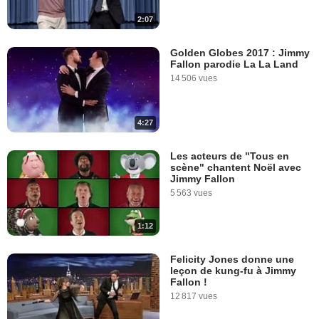
2:07
Golden Globes 2017 : Jimmy
Fallon parodie La La Land
14 506 vues
4:27
Les acteurs de "Tous en
scène" chantent Noël avec
Jimmy Fallon
5 563 vues
1:12
Felicity Jones donne une
leçon de kung-fu à Jimmy
Fallon !
12 817 vues