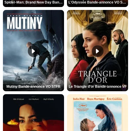
Spider-Man: Brand New Day Bande-annonce VO STFR
L'Odyssée Bande-annonce VO STFR
Mutiny Bande-annonce VO STFR
Le Triangle d'or Bande-annonce VF