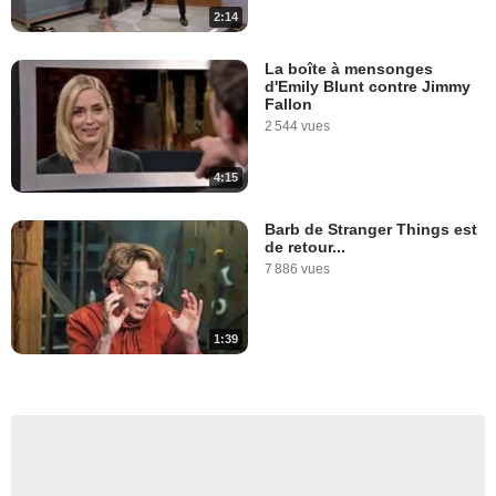
2:14
La boîte à mensonges
d'Emily Blunt contre Jimmy
Fallon
2 544 vues
4:15
Barb de Stranger Things est
de retour...
7 886 vues
1:39