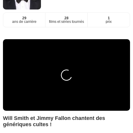
29
28
1
ans de carrière
films et séries tournés
prix
Will Smith et Jimmy Fallon chantent des
génériques cultes !