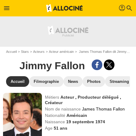
profil
menu
search
Accueil
Stars
Acteurs
Acteur américain
James Thomas Fallon dit Jimmy Fallon
Jimmy Fallon
Accueil
Filmographie
News
Photos
Streaming
Métiers
Acteur
,
Producteur délégué
,
Créateur
Nom de naissance
James Thomas Fallon
Nationalité
Américain
Naissance
19 septembre 1974
Age
51
ans