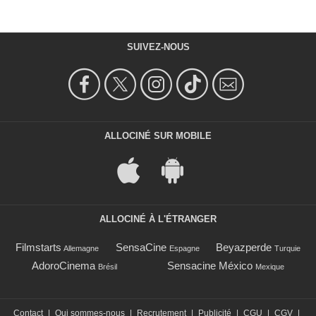
SUIVEZ-NOUS
ALLOCINÉ SUR MOBILE
ALLOCINÉ À L'ÉTRANGER
Filmstarts
SensaCine
Beyazperde
Allemagne
Espagne
Turquie
AdoroCinema
Sensacine México
Brésil
Mexique
Contact
|
Qui sommes-nous
|
Recrutement
|
Publicité
|
CGU
|
CGV
|