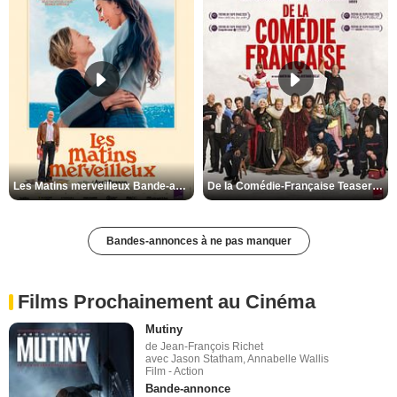
Les Matins merveilleux Bande-annonce VF
De la Comédie-Française Teaser VF
Bandes-annonces à ne pas manquer
Films Prochainement au Cinéma
Mutiny
de Jean-François Richet
avec Jason Statham, Annabelle Wallis
Film - Action
Bande-annonce