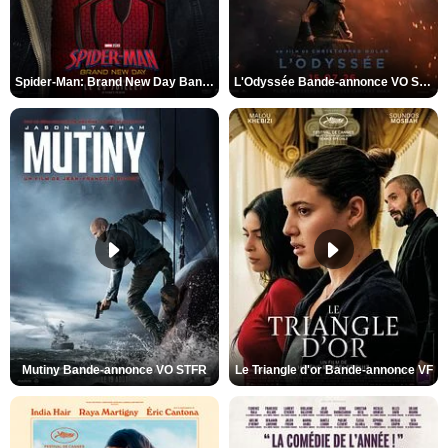
Spider-Man: Brand New Day Bande-annonce VO STFR
L'Odyssée Bande-annonce VO STFR
Mutiny Bande-annonce VO STFR
Le Triangle d'or Bande-annonce VF