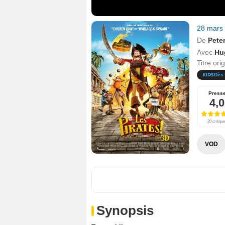
28 mars
De
Pete
Avec
Hu
Titre ori
Dès 
Press
4,0
20 critiqu
VOD
Synopsis