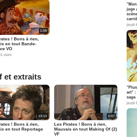
"Mon 
juge 
scène
carri
jeudi 
1:59
rates ! Bons à rien,
is en tout Bande-
ce VO
31 vues
 et extraits
"Plus
art" :
saga 
jeudi 
13:13
2:07
rates ! Bons à rien,
Les Pirates ! Bons à rien,
is en tout Reportage
Mauvais en tout Making Of (2)
VF