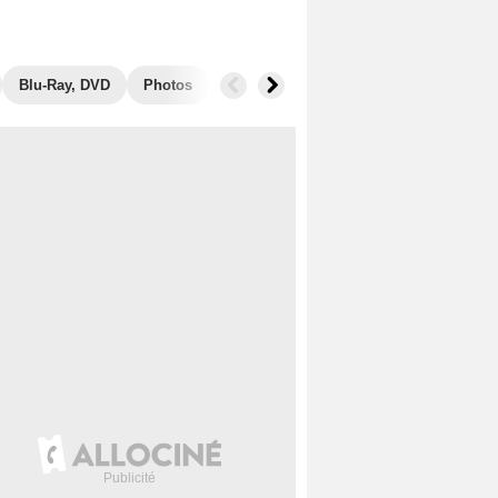
Blu-Ray, DVD
Photos
Musique
Secrets de tournage
B