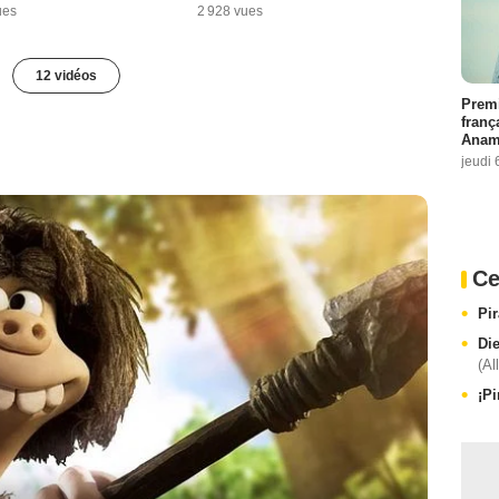
ues
2 928 vues
12 vidéos
Premi
franç
Anama
jeudi 
Ce
Pi
Di
(Al
¡Pi