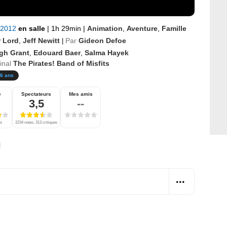
 2012
en salle
|
1h 29min
|
Animation
,
Aventure
,
Famille
r Lord
,
Jeff Newitt
Par
Gideon Defoe
|
gh Grant
,
Edouard Baer
,
Salma Hayek
ginal
The Pirates! Band of Misfits
6 ans
e
Spectateurs
Mes amis
3,5
--
es
2234 notes, 313 critiques