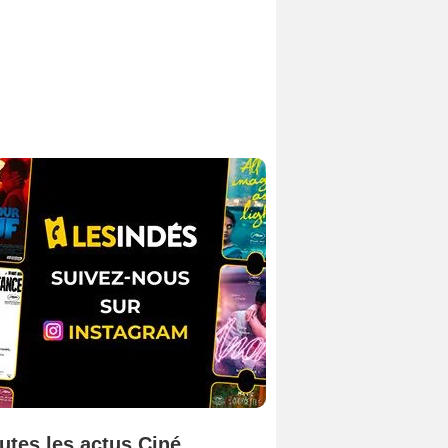
utes les actus Ciné