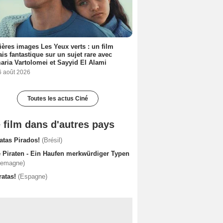
ères images Les Yeux verts : un film
ais fantastique sur un sujet rare avec
ria Vartolomei et Sayyid El Alami
6 août 2026
Toutes les actus Ciné
 film dans d'autres pays
ratas Pirados!
(Brésil)
e Piraten - Ein Haufen merkwürdiger Typen
lemagne)
ratas!
(Espagne)