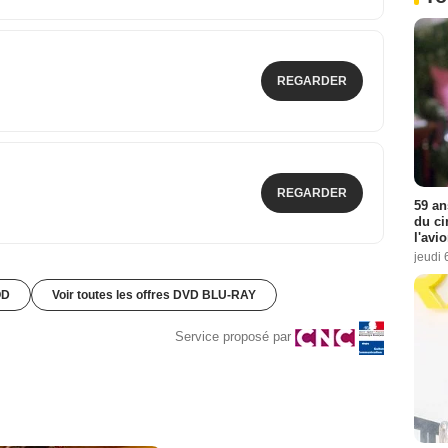
REGARDER
REGARDER
59 an
du ci
l'avi
jeudi 
OD
Voir toutes les offres DVD BLU-RAY
Service proposé par