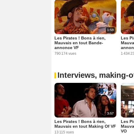
1:59
Les Pirates ! Bons à rien,
Les Pi
Mauvais en tout Bande-
Mauva
annonce VF
annon
790 174 vues
1 434 2
Interviews, making-of
3:57
Les Pirates ! Bons à rien,
Les Pi
Mauvais en tout Making Of VF
Mauva
VO
13 115 vues