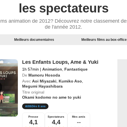
les spectateurs
films animation de 2012? Découvrez notre classement des
de l'année 2012.
Meilleurs documentaires
Meilleurs films au box-office
Les Enfants Loups, Ame & Yuki
1h 57min
|
Animation
,
Fantastique
De
Mamoru Hosoda
Avec
Aoi Miyazaki
,
Kumiko Aso
,
Megumi Hayashibara
Titre original
Okami kodomo no ame to yuki
Dès 6 ans
Presse
Spectateurs
Mes amis
4,1
4,4
--