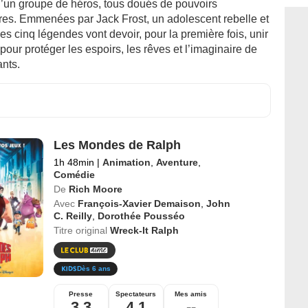
d’un groupe de héros, tous doués de pouvoirs
ires. Emmenées par Jack Frost, un adolescent rebelle et
es cinq légendes vont devoir, pour la première fois, unir
 pour protéger les espoirs, les rêves et l’imaginaire de
ants.
Les Mondes de Ralph
1h 48min
|
Animation
,
Aventure
,
Comédie
De
Rich Moore
Avec
François-Xavier Demaison
,
John
C. Reilly
,
Dorothée Pousséo
Titre original
Wreck-It Ralph
Dès 6 ans
Presse
Spectateurs
Mes amis
3,3
4,1
--