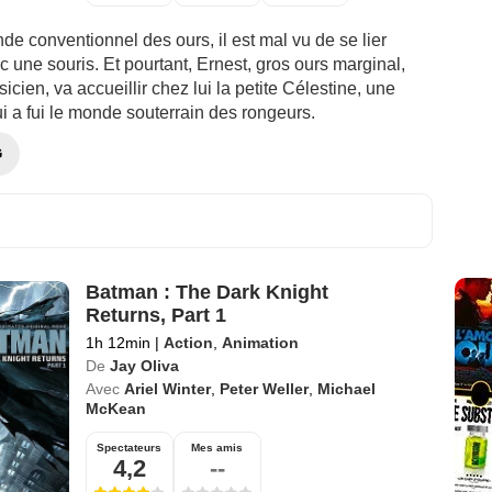
e conventionnel des ours, il est mal vu de se lier
c une souris. Et pourtant, Ernest, gros ours marginal,
icien, va accueillir chez lui la petite Célestine, une
i a fui le monde souterrain des rongeurs.
G
Batman : The Dark Knight
Returns, Part 1
1h 12min
|
Action
,
Animation
De
Jay Oliva
Avec
Ariel Winter
,
Peter Weller
,
Michael
McKean
Spectateurs
Mes amis
4,2
--