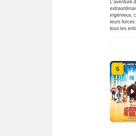
L’aventure 
extraordina
ingénieux, c
leurs forces
tous les enf
5