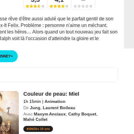
se rêve d'être aussi adulé que le parfait gentil de son
ix-It Felix. Problème : personne n'aime un méchant.
ent les héros… Alors quand un tout nouveau jeu fait son
alph voit là l'occasion d'atteindre la gloire et le
DISNEY
+
Couleur de peau: Miel
1h 15min
|
Animation
De
Jung
,
Laurent Boileau
Avec
Maxym Anciaux
,
Cathy Boquet
,
Mahé Collet
Dès 10 ans