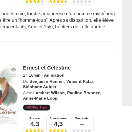
jeune femme, tombe amoureuse d’un homme mystérieux
e être un “homme-loup”. Après sa disparition, elle élève
deux enfants, Ame et Yuki, héritiers de cette double
Ernest et Célestine
1h 16min
|
Animation
De
Benjamin Renner
,
Vincent Patar
,
Stéphane Aubier
Avec
Lambert Wilson
,
Pauline Brunner
,
Anne-Marie Loop
Dès 3 ans
Presse
Spectateurs
Mes amis
4,3
4,3
--