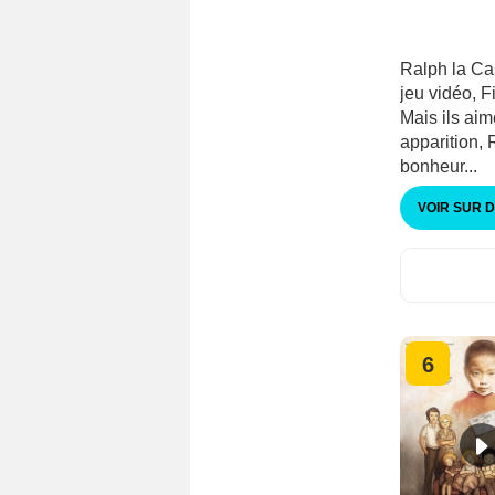
Ralph la Cas
jeu vidéo, F
Mais ils aim
apparition, R
bonheur...
VOIR SUR 
6