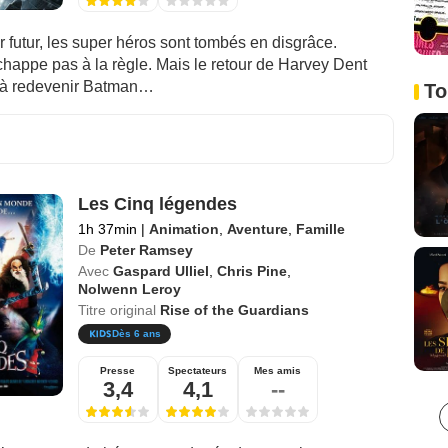
 futur, les super héros sont tombés en disgrâce.
happe pas à la règle. Mais le retour de Harvey Dent
 à redevenir Batman…
To
Les Cinq légendes
1h 37min
|
Animation
,
Aventure
,
Famille
De
Peter Ramsey
Avec
Gaspard Ulliel
,
Chris Pine
,
Nolwenn Leroy
Titre original
Rise of the Guardians
Dès 6 ans
Presse
Spectateurs
Mes amis
3,4
4,1
--