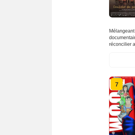
Mélangeant a
documentaire
réconcilier 
7