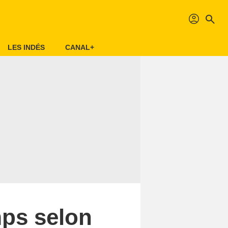
profil
search
LES INDÉS
CANAL+
mps selon