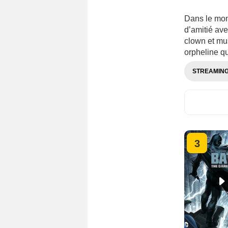
Dans le mond
d’amitié ave
clown et mus
orpheline qu
STREAMIN
3