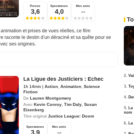
Presse
Spectateurs
Mes amis
3,6
4,0
--
To
nimation et prises de vues réelles, ce film
 raconte le destin d'un déraciné et sa quête pour se
avec ses origines.
2.
Va
La Ligue des Justiciers : Echec
1h 14min
|
Action
,
Animation
,
Science
3.
To
Fiction
4.
De
De
Lauren Montgomery
Avec
Kevin Conroy
,
Tim Daly
,
Susan
5.
La 
Eisenberg
nom
Titre original
Justice League: Doom
6.
La 
Spectateurs
Mes amis
3,9
--
7.
Ba