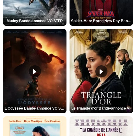
Mutiny Bande-annonce VO STFR
Spider-Man: Brand New Day Bande-annonce VO STFR
L'Odyssée Bande-annonce VO STFR
Le Triangle d'or Bande-annonce VF