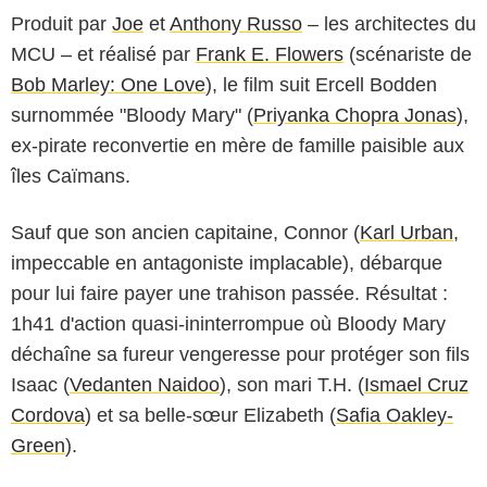
Produit par
Joe
et
Anthony Russo
– les architectes du
MCU – et réalisé par
Frank E. Flowers
(scénariste de
Bob Marley: One Love
), le film suit Ercell Bodden
surnommée "Bloody Mary" (
Priyanka Chopra Jonas
),
ex-pirate reconvertie en mère de famille paisible aux
îles Caïmans.
Sauf que son ancien capitaine, Connor (
Karl Urban
,
impeccable en antagoniste implacable), débarque
pour lui faire payer une trahison passée. Résultat :
1h41 d'action quasi-ininterrompue où Bloody Mary
déchaîne sa fureur vengeresse pour protéger son fils
Isaac (
Vedanten Naidoo
), son mari T.H. (
Ismael Cruz
Cordova
) et sa belle-sœur Elizabeth (
Safia Oakley-
Green
).