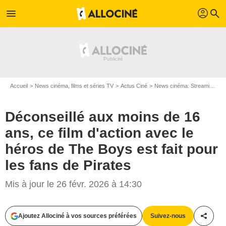
profil
menu
search
Accueil
News cinéma, films et séries TV
Actus Ciné
News cinéma: Streaming
D
Déconseillé aux moins de 16
ans, ce film d'action avec le
héros de The Boys est fait pour
les fans de Pirates
Mis à jour le 26 févr. 2026 à 14:30
Ajoutez Allociné à vos sources préférées
Suivez-nous
Partag