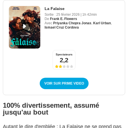
La Falaise
Sortie :
25 février 2026
|
1h 42min
De
Frank E. Flowers
Avec
Priyanka Chopra Jonas
,
Karl Urban
,
Ismael Cruz Cordova
Spectateurs
2,2
VOIR SUR PRIME VIDEO
100% divertissement, assumé
jusqu'au bout
Autant le dire d'emblée : La Falaise ne se prend pas