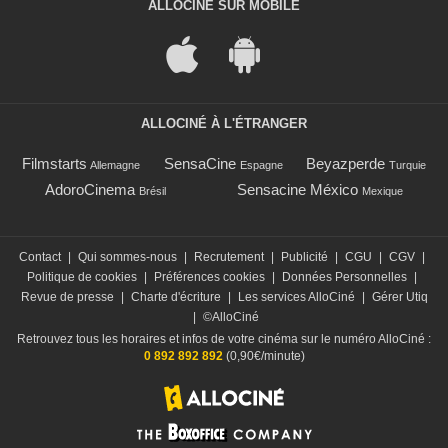
ALLOCINÉ SUR MOBILE
ALLOCINÉ À L'ÉTRANGER
Filmstarts
SensaCine
Beyazperde
Allemagne
Espagne
Turquie
AdoroCinema
Sensacine México
Brésil
Mexique
Contact
|
Qui sommes-nous
|
Recrutement
|
Publicité
|
CGU
|
CGV
|
Politique de cookies
|
Préférences cookies
|
Données Personnelles
|
Revue de presse
|
Charte d'écriture
|
Les services AlloCiné
|
Gérer Utiq
|
©AlloCiné
Retrouvez tous les horaires et infos de votre cinéma sur le numéro AlloCiné :
0 892 892 892
(0,90€/minute)