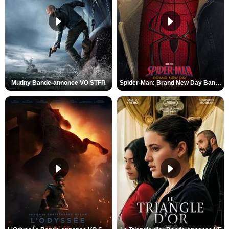
Mutiny Bande-annonce VO STFR
Spider-Man: Brand New Day Bande-annonce VO STFR