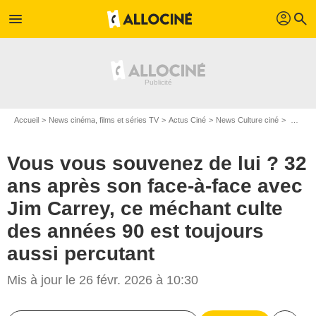
profil
menu
search
Accueil
News cinéma, films et séries TV
Actus Ciné
News Culture ciné
Vous vous souvenez de lui ? 32 ans après son face-à-face avec Jim Carrey, ce méchant culte des années 90 est toujours aussi percutant
Vous vous souvenez de lui ? 32
ans après son face-à-face avec
Jim Carrey, ce méchant culte
des années 90 est toujours
aussi percutant
Mis à jour le 26 févr. 2026 à 10:30