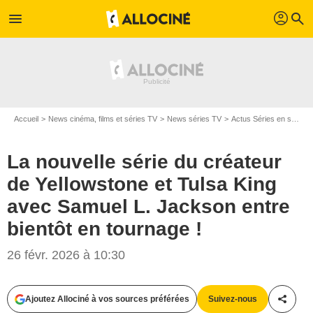
profil
menu
search
Accueil
News cinéma, films et séries TV
News séries TV
Actus Séries en streaming
La nouvelle série du créateur
de Yellowstone et Tulsa King
avec Samuel L. Jackson entre
bientôt en tournage !
26 févr. 2026 à 10:30
Ajoutez Allociné à vos sources préférées
Suivez-nous
Partag