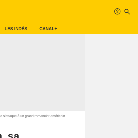
profil
search
LES INDÉS
CANAL+
ice s'attaque à un grand romancier américain
, sa