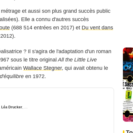
métrage et aussi son plus grand succès public
alisées). Elle a connu d'autres succès
oute
(688 514 entrées en 2017) et
Du vent dans
 2012).
alisatrice ? Il s'agira de l'adaptation d'un roman
967 sous le titre original
All the Little Live
n américain
Wallace Stegner
, qui avait obtenu le
d'équilibre
en 1972.
,
Léa Drucker
,
Mélanie Thierry
To