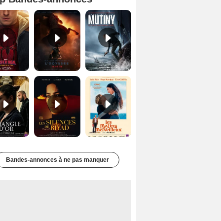
Spider-Man: Brand New Day Bande-annonce VO STFR
L'Odyssée Bande-annonce VO STFR
Mutiny Bande-annonce VO STFR
Le Triangle d'or Bande-annonce VF
Les Silences de Riyad Bande-annonce VO STFR
Les Matins merveilleux Bande-annonce VF
Bandes-annonces à ne pas manquer