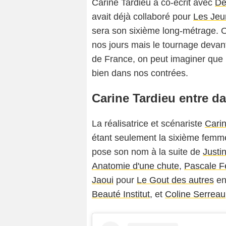
Carine Tardieu a co-écrit avec
De
avait déjà collaboré pour
Les Jeu
sera son sixième long-métrage. On
nos jours mais le tournage devant 
de France, on peut imaginer que 
bien dans nos contrées.
Carine Tardieu entre da
La réalisatrice et scénariste
Cari
étant seulement la sixième femme 
pose son nom à la suite de
Justin
Anatomie d'une chute
,
Pascale F
Jaoui
pour
Le Gout des autres
en
Beauté Institut
, et
Coline Serreau