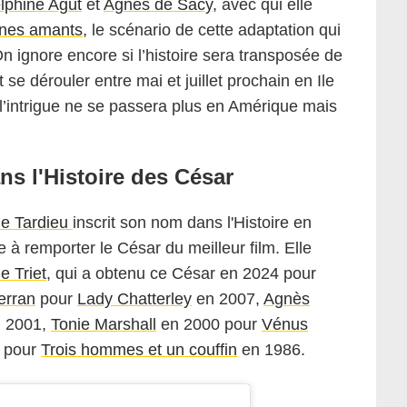
lphine Agut
et
Agnès de Sacy
, avec qui elle
nes amants
, le scénario de cette adaptation qui
 ignore encore si l’histoire sera transposée de
se dérouler entre mai et juillet prochain en Ile
l’intrigue ne se passera plus en Amérique mais
ns l'Histoire des César
ne Tardieu
inscrit son nom dans l'Histoire en
à remporter le César du meilleur film. Elle
e Triet
, qui a obtenu ce César en 2024 pour
erran
pour
Lady Chatterley
en 2007,
Agnès
 2001,
Tonie Marshall
en 2000 pour
Vénus
pour
Trois hommes et un couffin
en 1986.