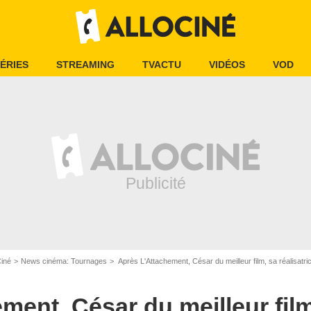
ÉRIES
STREAMING
TVACTU
VIDÉOS
VOD
Ciné
News cinéma: Tournages
Après L'Attachement, César du meilleur film, sa réalisatr
ment, César du meilleur film