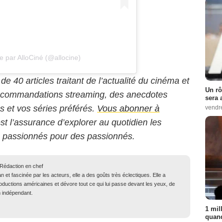
e par AlloCiné (@allocine)
 de 40 articles traitant de l’actualité du cinéma et
Un rô
 recommandations streaming, des anecdotes
sera 
ms et vos séries préférés.
Vous abonner à
vendr
est l’assurance d’explorer au quotidien les
s passionnés pour des passionnés.
 Rédaction en chef
n et fascinée par les acteurs, elle a des goûts très éclectiques. Elle a
ductions américaines et dévore tout ce qui lui passe devant les yeux, de
m indépendant.
1 mil
quand