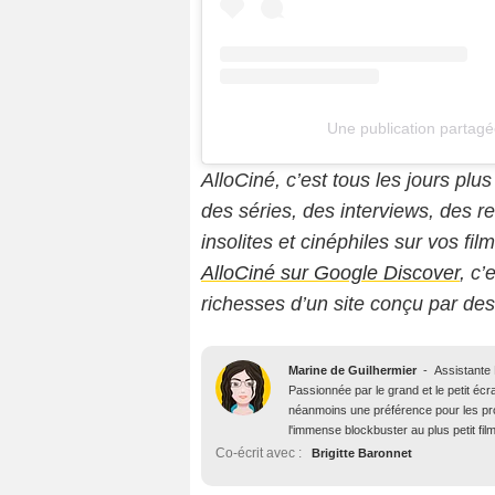
Une publication partagé
AlloCiné, c’est tous les jours plus
des séries, des interviews, des
insolites et cinéphiles sur vos fil
AlloCiné sur Google Discover
, c’
richesses d’un site conçu par de
Marine de Guilhermier
-
Assistante
Passionnée par le grand et le petit écra
néanmoins une préférence pour les pro
l'immense blockbuster au plus petit fil
Co-écrit avec :
Brigitte Baronnet