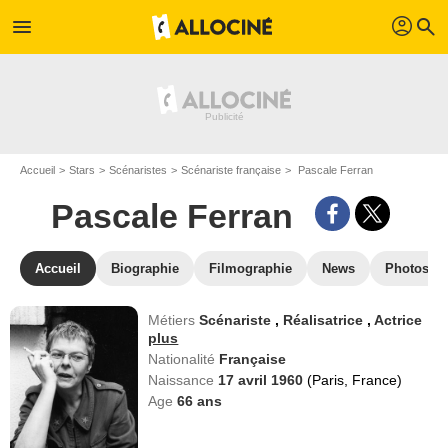
profil
menu
search
Accueil
Stars
Scénaristes
Scénariste française
Pascale Ferran
Pascale Ferran
Accueil
Biographie
Filmographie
News
Photos
Métiers
Scénariste
,
Réalisatrice
,
Actrice
plus
Nationalité
Française
Naissance
17 avril 1960
(Paris, France)
Age
66
ans