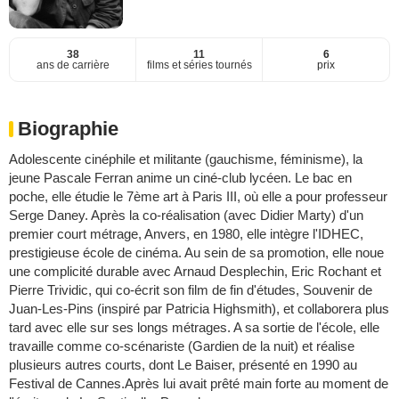
38
11
6
ans de carrière
films et séries tournés
prix
Biographie
Adolescente cinéphile et militante (gauchisme, féminisme), la
jeune Pascale Ferran anime un ciné-club lycéen. Le bac en
poche, elle étudie le 7ème art à Paris III, où elle a pour professeur
Serge Daney. Après la co-réalisation (avec Didier Marty) d'un
premier court métrage, Anvers, en 1980, elle intègre l'IDHEC,
prestigieuse école de cinéma. Au sein de sa promotion, elle noue
une complicité durable avec Arnaud Desplechin, Eric Rochant et
Pierre Trividic, qui co-écrit son film de fin d'études, Souvenir de
Juan-Les-Pins (inspiré par Patricia Highsmith), et collaborera plus
tard avec elle sur ses longs métrages. A sa sortie de l'école, elle
travaille comme co-scénariste (Gardien de la nuit) et réalise
plusieurs autres courts, dont Le Baiser, présenté en 1990 au
Festival de Cannes.Après lui avait prêté main forte au moment de