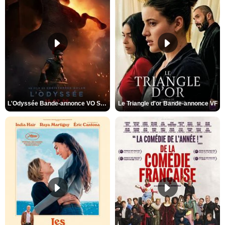
L'Odyssée Bande-annonce VO STFR
Le Triangle d'or Bande-annonce VF