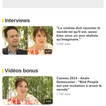
Interviews
"Le cinéma doit raconter le
monde tel qu'il est, aussi
bien sous un jour réaliste
qu'imaginaire."
5 460 vues
6:37
Vidéos bonus
Cannes 2014 - Anaïs
Demoustier : "Bird People
est une invitation à revoir le
monde"
2 746 vues
3:53