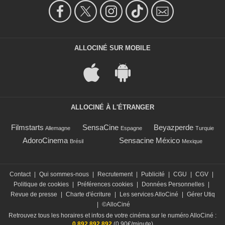
ALLOCINÉ SUR MOBILE
ALLOCINÉ À L'ÉTRANGER
Filmstarts
SensaCine
Beyazperde
Allemagne
Espagne
Turquie
AdoroCinema
Sensacine México
Brésil
Mexique
Contact
|
Qui sommes-nous
|
Recrutement
|
Publicité
|
CGU
|
CGV
|
Politique de cookies
|
Préférences cookies
|
Données Personnelles
|
Revue de presse
|
Charte d'écriture
|
Les services AlloCiné
|
Gérer Utiq
|
©AlloCiné
Retrouvez tous les horaires et infos de votre cinéma sur le numéro AlloCiné :
0 892 892 892
(0,90€/minute)