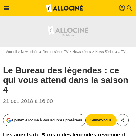
profil
menu
search
Accueil
News cinéma, films et séries TV
News séries
News Séries à la TV
Le B
Le Bureau des légendes : ce
qui vous attend dans la saison
4
21 oct. 2018 à 16:00
Ajoutez Allociné à vos sources préférées
Suivez-nous
Partag
TOP THE OLIGARCHS PRODUCTIONS / CANAL+
Les agents du Bureau des légendes reviennent