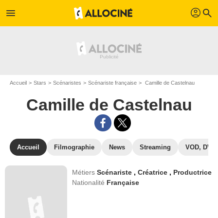
profil
menu
search
Accueil
Stars
Scénaristes
Scénariste française
Camille de Castelnau
Camille de Castelnau
Accueil
Filmographie
News
Streaming
VOD, DVD
Métiers
Scénariste
,
Créatrice
,
Productrice
Nationalité
Française