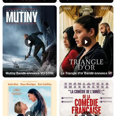
Mutiny Bande-annonce VO STFR
Le Triangle d'or Bande-annonce VF