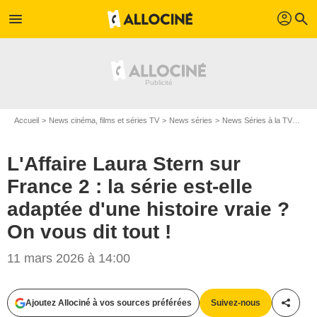
profil
menu
search
Accueil
News cinéma, films et séries TV
News séries
News Séries à la TV
L'Af
L'Affaire Laura Stern sur
France 2 : la série est-elle
adaptée d'une histoire vraie ?
On vous dit tout !
11 mars 2026 à 14:00
Ajoutez Allociné à vos sources préférées
Suivez-nous
Partag