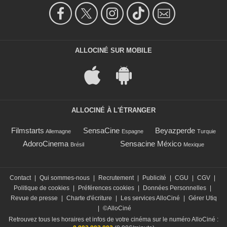
ALLOCINÉ SUR MOBILE
ALLOCINÉ À L'ÉTRANGER
Filmstarts
SensaCine
Beyazperde
Allemagne
Espagne
Turquie
AdoroCinema
Sensacine México
Brésil
Mexique
Contact
|
Qui sommes-nous
|
Recrutement
|
Publicité
|
CGU
|
CGV
|
Politique de cookies
|
Préférences cookies
|
Données Personnelles
|
Revue de presse
|
Charte d'écriture
|
Les services AlloCiné
|
Gérer Utiq
|
©AlloCiné
Retrouvez tous les horaires et infos de votre cinéma sur le numéro AlloCiné :