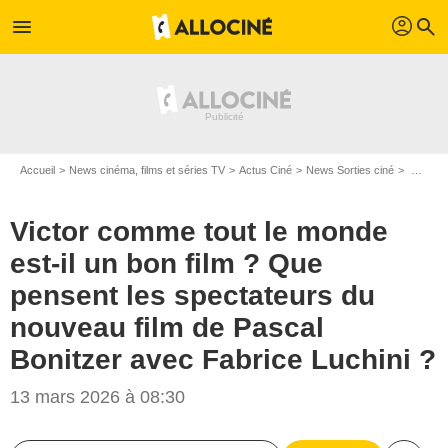
profil
menu
search
Accueil
News cinéma, films et séries TV
Actus Ciné
News Sorties ciné
Victor comme tout le monde est-il un bon film ? Que pensent les spectateurs du nouveau film de Pascal Bonitzer avec Fabrice Luchini ?
Victor comme tout le monde
est-il un bon film ? Que
pensent les spectateurs du
nouveau film de Pascal
Bonitzer avec Fabrice Luchini ?
13 mars 2026 à 08:30