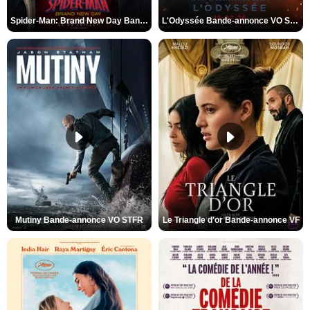
Spider-Man: Brand New Day Bande-annonce VO STFR
L'Odyssée Bande-annonce VO STFR
Mutiny Bande-annonce VO STFR
Le Triangle d'or Bande-annonce VF