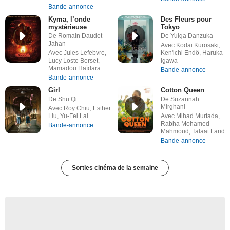
Bande-annonce
Kyma, l’onde
Des Fleurs pour
mystérieuse
Tokyo
De Romain Daudet-
De Yuiga Danzuka
Jahan
Avec Kodai Kurosaki,
Avec Jules Lefebvre,
Ken'ichi Endô, Haruka
Lucy Loste Berset,
Igawa
Mamadou Haïdara
Bande-annonce
Bande-annonce
Girl
Cotton Queen
De Shu Qi
De Suzannah
Mirghani
Avec Roy Chiu, Esther
Liu, Yu-Fei Lai
Avec Mihad Murtada,
Rabha Mohamed
Bande-annonce
Mahmoud, Talaat Farid
Bande-annonce
Sorties cinéma de la semaine