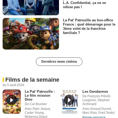
L.A. Confidential, ça ne se
refuse pas !
La Pat' Patrouille au box-office
France : quel démarrage pour le
3ème volet de la franchise
familiale ?
Dernières news cinéma
Films de la semaine
du 5 août 2026
La Pat' Patrouille :
Les Gendarmes
Le film mission
De François Prévôt-
Dino
Leygonie, Stephan
De Cal Brunker
Archinard
Avec Rain Janjua,
Avec Arnaud Ducret,
Carter Young,
Marc Riso, Fred Testot
Mckenna Grace
Bande-annonce