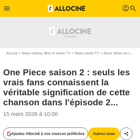
profil
menu
search
Accueil
News cinéma, films et séries TV
News séries TV
Actus Séries en streaming
One Piece saison 2 : seuls les
vrais fans connaissent la
véritable signification de cette
chanson dans l'épisode 2...
15 mars 2026 à 10:00
Ajoutez Allociné à vos sources préférées
Suivez-nous
Partag