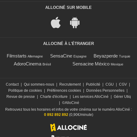
ALLOCINÉ SUR MOBILE
ALLOCINÉ À L'ÉTRANGER
Filmstarts
SensaCine
Beyazperde
Allemagne
Espagne
Turquie
AdoroCinema
Sensacine México
Brésil
Mexique
Contact
|
Qui sommes-nous
|
Recrutement
|
Publicité
|
CGU
|
CGV
|
Politique de cookies
|
Préférences cookies
|
Données Personnelles
|
Revue de presse
|
Charte d'écriture
|
Les services AlloCiné
|
Gérer Utiq
|
©AlloCiné
Retrouvez tous les horaires et infos de votre cinéma sur le numéro AlloCiné :
0 892 892 892
(0,90€/minute)