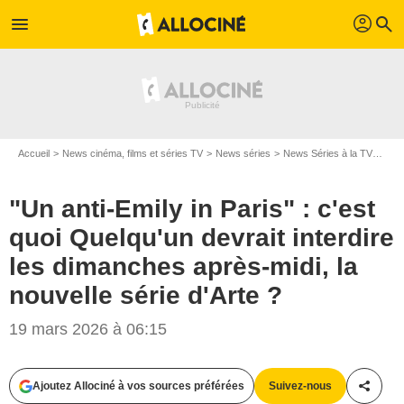
profil
menu
search
Accueil
News cinéma, films et séries TV
News séries
News Séries à la TV
"Un 
"Un anti-Emily in Paris" : c'est
quoi Quelqu'un devrait interdire
les dimanches après-midi, la
nouvelle série d'Arte ?
19 mars 2026 à 06:15
Ajoutez Allociné à vos sources préférées
Suivez-nous
Partag