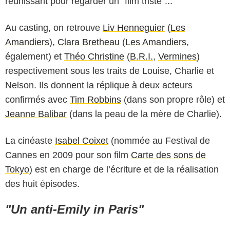
réunissant pour regarder un “film triste”...
Au casting, on retrouve
Liv Henneguier
(
Les
Amandiers
),
Clara Bretheau
(
Les Amandiers
,
également) et
Théo Christine
(
B.R.I.
,
Vermines
)
respectivement sous les traits de Louise, Charlie et
Nelson. Ils donnent la réplique à deux acteurs
confirmés avec
Tim Robbins
(dans son propre rôle) et
Jeanne Balibar
(dans la peau de la mère de Charlie).
La cinéaste
Isabel Coixet
(nommée au Festival de
Cannes en 2009 pour son film
Carte des sons de
Tokyo
) est en charge de l’écriture et de la réalisation
des huit épisodes.
"Un anti-Emily in Paris"