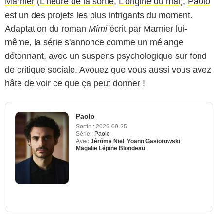
Marnier
(
L’heure de la sortie
,
L’origine du mal
),
Paolo
est un des projets les plus intrigants du moment.
Adaptation du roman
Mimi
écrit par Marnier lui-
même, la série s'annonce comme un mélange
détonnant, avec un suspens psychologique sur fond
de critique sociale. Avouez que vous aussi vous avez
hâte de voir ce que ça peut donner !
Paolo
Sortie :
2026-09-25
Série :
Paolo
Avec
Jérôme Niel
,
Yoann Gasiorowski
,
Magalie Lépine Blondeau