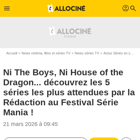
profil
menu
search
Accueil
News cinéma, films et séries TV
News séries TV
Actus Séries en streaming
Ni The Boys, Ni House of the
Dragon... découvrez les 5
séries les plus attendues par la
Rédaction au Festival Série
Mania !
21 mars 2026 à 09:45