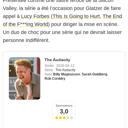
Présentée comme une satire féroce de la Silicon
Valley, la série a été l’occasion pour Glatzer de faire
appel à
Lucy Forbes
(
This Is Going to Hurt
,
The End
of the F***ing World
) pour diriger la mise en scène.
Un duo de choc pour une série qui ne devrait laisser
personne indifférent.
The Audacity
Sortie :
2026-04-12
Série :
The Audacity
Avec
Billy Magnussen
,
Sarah Goldberg
,
Rob Corddry
Spectateurs
3,0