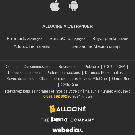
ALLOCINÉ À L'ÉTRANGER
Filmstarts
SensaCine
Beyazperde
Allemagne
Espagne
Turquie
AdoroCinema
Sensacine México
Brésil
Mexique
Contact
|
Qui sommes-nous
|
Recrutement
|
Publicité
|
CGU
|
CGV
|
Politique de cookies
|
Préférences cookies
|
Données Personnelles
|
Revue de presse
|
Charte d'écriture
|
Les services AlloCiné
|
Gérer Utiq
|
©AlloCiné
Retrouvez tous les horaires et infos de votre cinéma sur le numéro AlloCiné :
0 892 892 892
(0,90€/minute)