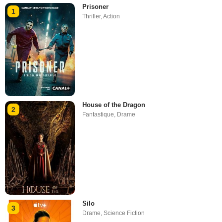
Prisoner
1
Thriller
,
Action
House of the Dragon
2
Fantastique
,
Drame
Silo
3
Drame
,
Science Fiction