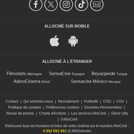
ALLOCINÉ SUR MOBILE
ALLOCINÉ À L'ÉTRANGER
Filmstarts
SensaCine
Beyazperde
Allemagne
Espagne
Turquie
AdoroCinema
Sensacine México
Brésil
Mexique
Contact
|
Qui sommes-nous
|
Recrutement
|
Publicité
|
CGU
|
CGV
|
Politique de cookies
|
Préférences cookies
|
Données Personnelles
|
Revue de presse
|
Charte d'écriture
|
Les services AlloCiné
|
Gérer Utiq
|
©AlloCiné
Retrouvez tous les horaires et infos de votre cinéma sur le numéro AlloCiné :
0 892 892 892
(0,90€/minute)