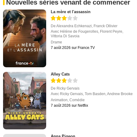
Nouvelles séries venant de commencer
La mère et l'assassin
De
Alexandra Echkenazi
,
Franck Ollivier
Avec
Hélène de Fougerolles
,
Florent Peyre
,
Vittoria Di Savoia
Drame
7 août 2026 sur France.TV
Alley Cats
De
Ricky Gervais
Avec
Ricky Gervais
,
Tom Basden
,
Andrew Brooke
Animation
,
Comédie
7 août 2026 sur Netflix
Anna Pigeon