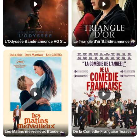
L'Odyssée Bande-annonce VO STFR
Le Triangle d'or Bande-annonce VF
Les Matins merveilleux Bande-annonce VF
De la Comédie-Française Teaser VF