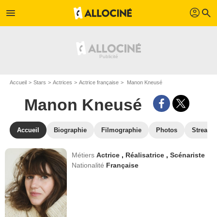
profil
menu
search
Accueil
Stars
Actrices
Actrice française
Manon Kneusé
Manon Kneusé
Accueil
Biographie
Filmographie
Photos
Streami
Métiers
Actrice
,
Réalisatrice
,
Scénariste
Nationalité
Française