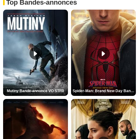
Top Bandes-annonces
Mutiny Bande-annonce VO STFR
Spider-Man: Brand New Day Bande-annonce VO STFR