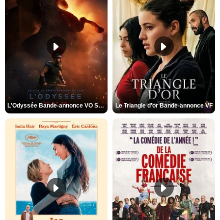
L'Odyssée Bande-annonce VO STFR
Le Triangle d'or Bande-annonce VF