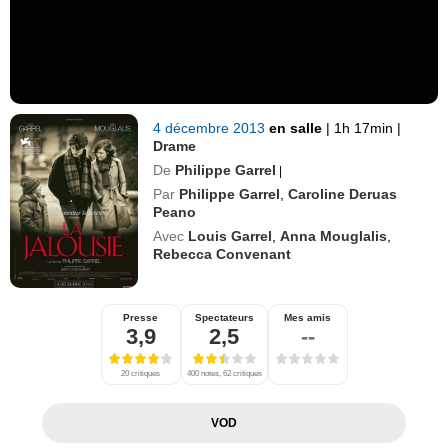
4 décembre 2013
en salle
|
1h 17min
|
Drame
De
Philippe Garrel
|
Par
Philippe Garrel
,
Caroline Deruas
Peano
Avec
Louis Garrel
,
Anna Mouglalis
,
Rebecca Convenant
Presse
Spectateurs
Mes amis
3,9
2,5
--
20 critiques
400 notes, 62 critiques
VOD