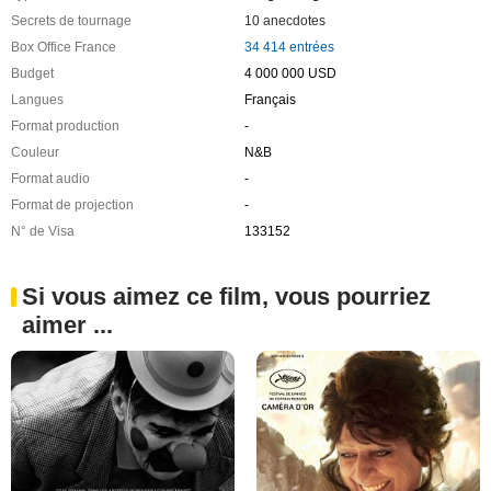
Secrets de tournage
10 anecdotes
Box Office France
34 414 entrées
Budget
4 000 000 USD
Langues
Français
Format production
-
Couleur
N&B
Format audio
-
Format de projection
-
N° de Visa
133152
Si vous aimez ce film, vous pourriez
aimer ...