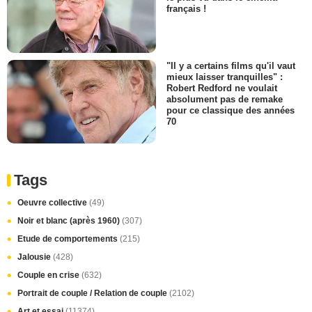
français !
"Il y a certains films qu'il vaut
mieux laisser tranquilles" :
Robert Redford ne voulait
absolument pas de remake
pour ce classique des années
70
Tags
Oeuvre collective
(49)
Noir et blanc (après 1960)
(307)
Etude de comportements
(215)
Jalousie
(428)
Couple en crise
(632)
Portrait de couple / Relation de couple
(2102)
Art et essai
(11374)