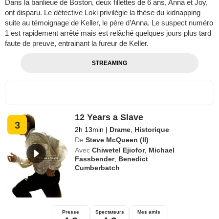
Dans la banlieue de Boston, deux fillettes de 6 ans, Anna et Joy,
ont disparu. Le détective Loki privilégie la thèse du kidnapping
suite au témoignage de Keller, le père d’Anna. Le suspect numéro
1 est rapidement arrêté mais est relâché quelques jours plus tard
faute de preuve, entrainant la fureur de Keller.
STREAMING
12 Years a Slave
3
2h 13min
|
Drame
,
Historique
De
Steve McQueen (II)
Avec
Chiwetel Ejiofor
,
Michael
Fassbender
,
Benedict
Cumberbatch
Presse
Spectateurs
Mes amis