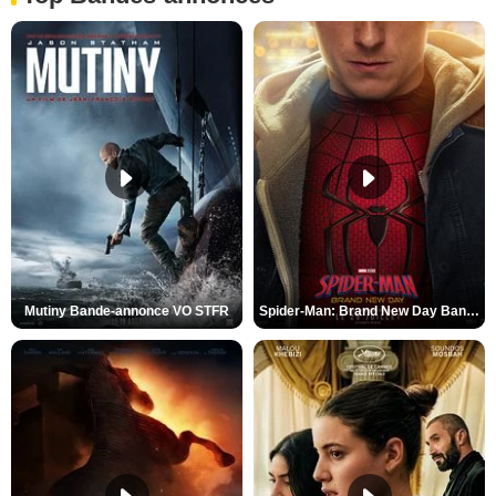
Mutiny Bande-annonce VO STFR
Spider-Man: Brand New Day Bande-annonce VO STFR