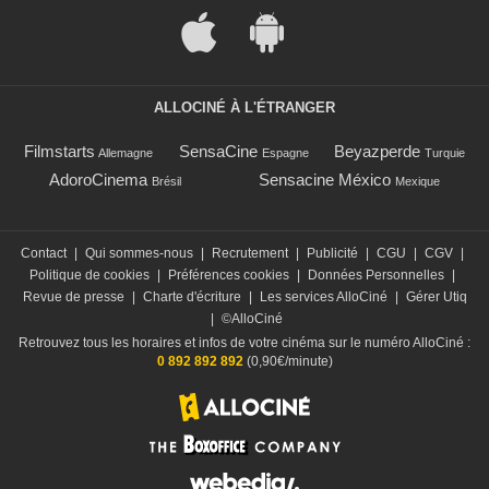
ALLOCINÉ À L'ÉTRANGER
Filmstarts
SensaCine
Beyazperde
Allemagne
Espagne
Turquie
AdoroCinema
Sensacine México
Brésil
Mexique
Contact
|
Qui sommes-nous
|
Recrutement
|
Publicité
|
CGU
|
CGV
|
Politique de cookies
|
Préférences cookies
|
Données Personnelles
|
Revue de presse
|
Charte d'écriture
|
Les services AlloCiné
|
Gérer Utiq
|
©AlloCiné
Retrouvez tous les horaires et infos de votre cinéma sur le numéro AlloCiné :
0 892 892 892
(0,90€/minute)