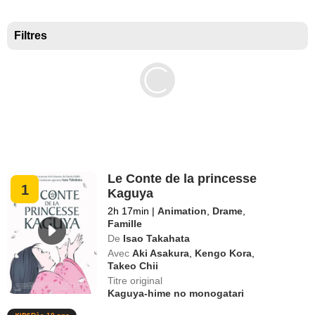
Meilleurs documentaires selon la presse
Filtres
Le Conte de la princesse
1
Kaguya
2h 17min
|
Animation
,
Drame
,
Famille
De
Isao Takahata
Avec
Aki Asakura
,
Kengo Kora
,
Takeo Chii
Titre original
Kaguya-hime no monogatari