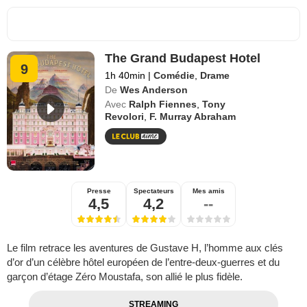
The Grand Budapest Hotel
9
1h 40min
|
Comédie
,
Drame
De
Wes Anderson
Avec
Ralph Fiennes
,
Tony
Revolori
,
F. Murray Abraham
Presse
Spectateurs
Mes amis
4,5
4,2
--
Le film retrace les aventures de Gustave H, l’homme aux clés
d’or d’un célèbre hôtel européen de l’entre-deux-guerres et du
garçon d’étage Zéro Moustafa, son allié le plus fidèle.
STREAMING