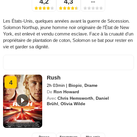
4,2
4,3
--
Les États-Unis, quelques années avant la guerre de Sécession.
Solomon Northup, jeune homme noir originaire de l’État de New
York, est enlevé et vendu comme esclave. Face à la cruauté d’un
propriétaire de plantation de coton, Solomon se bat pour rester en
vie et garder sa dignité.
Rush
4
2h 03min
|
Biopic
,
Drame
De
Ron Howard
Avec
Chris Hemsworth
,
Daniel
Brühl
,
Olivia Wilde
Presse
Spectateurs
Mes amis