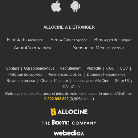
ALLOCINÉ À L'ÉTRANGER
Filmstarts
SensaCine
Beyazperde
Allemagne
Espagne
Turquie
AdoroCinema
Sensacine México
Brésil
Mexique
Contact
|
Qui sommes-nous
|
Recrutement
|
Publicité
|
CGU
|
CGV
|
Politique de cookies
|
Préférences cookies
|
Données Personnelles
|
Revue de presse
|
Charte d'écriture
|
Les services AlloCiné
|
Gérer Utiq
|
©AlloCiné
Retrouvez tous les horaires et infos de votre cinéma sur le numéro AlloCiné :
0 892 892 892
(0,90€/minute)