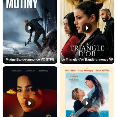
Mutiny Bande-annonce VO STFR
Le Triangle d'or Bande-annonce VF