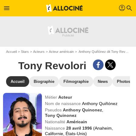
profil
menu
search
Accueil
Stars
Acteurs
Acteur américain
Anthony Quiñónez dit Tony Revolori
Tony Revolori
Accueil
Biographie
Filmographie
News
Photos
Métier
Acteur
Nom de naissance
Anthony Quiñónez
Pseudos
Anthony Quinonez
,
Tony Quinonez
Nationalité
Américain
Naissance
28 avril 1996
(Anaheim,
Californie, États-Unis)