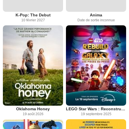
K-Pop: The Debut
Anima
10 février 2027
Date de sortie inconnue
Oklahoma Honey
LEGO Star Wars : Reconstruire la Galaxie - Les Pièces du Passé
19 août 2026
19 septembre 2025