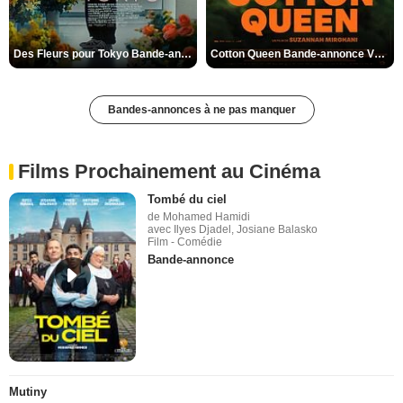
Des Fleurs pour Tokyo Bande-annonce VO STFR
Cotton Queen Bande-annonce VO STFR
Bandes-annonces à ne pas manquer
Films Prochainement au Cinéma
Tombé du ciel
de Mohamed Hamidi
avec Ilyes Djadel, Josiane Balasko
Film - Comédie
Bande-annonce
Mutiny