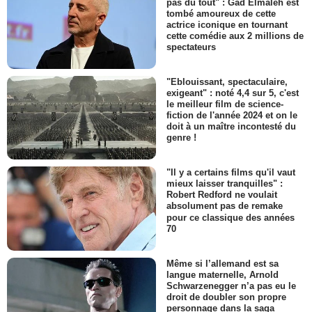
pas du tout" : Gad Elmaleh est
tombé amoureux de cette
actrice iconique en tournant
cette comédie aux 2 millions de
spectateurs
"Eblouissant, spectaculaire,
exigeant" : noté 4,4 sur 5, c'est
le meilleur film de science-
fiction de l'année 2024 et on le
doit à un maître incontesté du
genre !
"Il y a certains films qu'il vaut
mieux laisser tranquilles" :
Robert Redford ne voulait
absolument pas de remake
pour ce classique des années
70
Même si l’allemand est sa
langue maternelle, Arnold
Schwarzenegger n’a pas eu le
droit de doubler son propre
personnage dans la saga