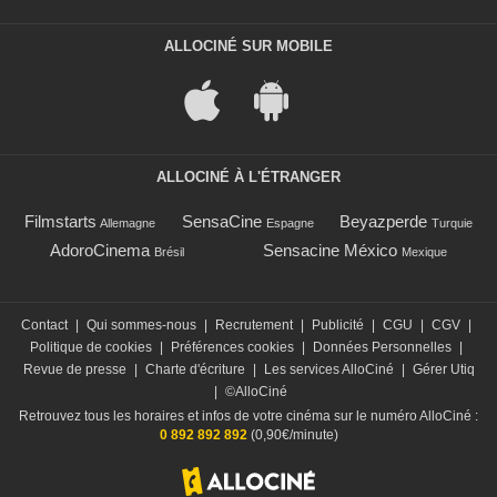
ALLOCINÉ SUR MOBILE
ALLOCINÉ À L'ÉTRANGER
Filmstarts
SensaCine
Beyazperde
Allemagne
Espagne
Turquie
AdoroCinema
Sensacine México
Brésil
Mexique
Contact
|
Qui sommes-nous
|
Recrutement
|
Publicité
|
CGU
|
CGV
|
Politique de cookies
|
Préférences cookies
|
Données Personnelles
|
Revue de presse
|
Charte d'écriture
|
Les services AlloCiné
|
Gérer Utiq
|
©AlloCiné
Retrouvez tous les horaires et infos de votre cinéma sur le numéro AlloCiné :
0 892 892 892
(0,90€/minute)