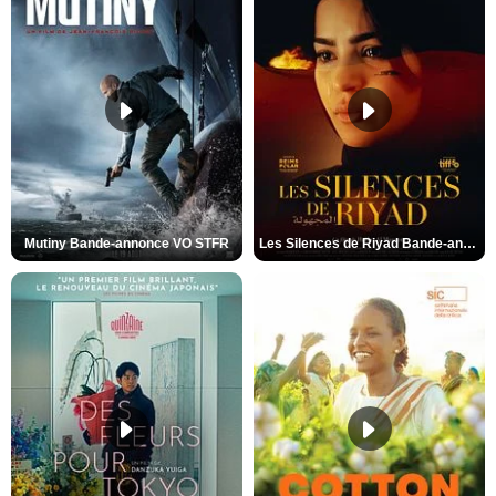
Mutiny Bande-annonce VO STFR
Les Silences de Riyad Bande-annonce VO STFR