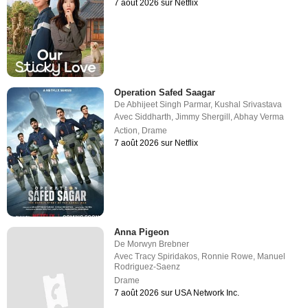
7 août 2026 sur Netflix
Operation Safed Saagar
De
Abhijeet Singh Parmar
,
Kushal Srivastava
Avec
Siddharth
,
Jimmy Shergill
,
Abhay Verma
Action
,
Drame
7 août 2026 sur Netflix
Anna Pigeon
De
Morwyn Brebner
Avec
Tracy Spiridakos
,
Ronnie Rowe
,
Manuel
Rodriguez-Saenz
Drame
7 août 2026 sur USA Network Inc.