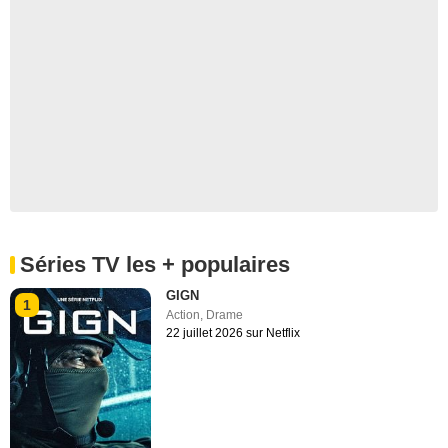
Séries TV les + populaires
GIGN
1
Action
,
Drame
22 juillet 2026 sur Netflix