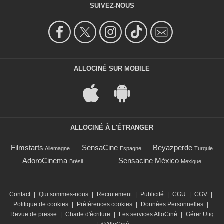
SUIVEZ-NOUS
ALLOCINÉ SUR MOBILE
ALLOCINÉ À L'ÉTRANGER
Filmstarts
SensaCine
Beyazperde
Allemagne
Espagne
Turquie
AdoroCinema
Sensacine México
Brésil
Mexique
Contact
|
Qui sommes-nous
|
Recrutement
|
Publicité
|
CGU
|
CGV
|
Politique de cookies
|
Préférences cookies
|
Données Personnelles
|
Revue de presse
|
Charte d'écriture
|
Les services AlloCiné
|
Gérer Utiq