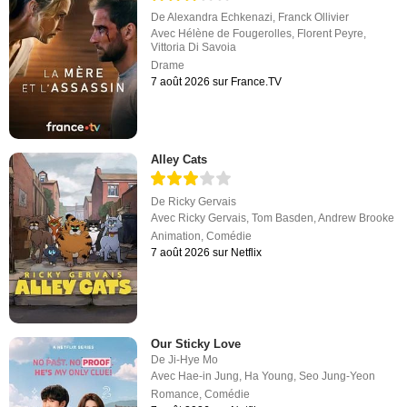
De
Alexandra Echkenazi
,
Franck Ollivier
Avec
Hélène de Fougerolles
,
Florent Peyre
,
Vittoria Di Savoia
Drame
7 août 2026 sur France.TV
Alley Cats
De
Ricky Gervais
Avec
Ricky Gervais
,
Tom Basden
,
Andrew Brooke
Animation
,
Comédie
7 août 2026 sur Netflix
Our Sticky Love
De
Ji-Hye Mo
Avec
Hae-in Jung
,
Ha Young
,
Seo Jung-Yeon
Romance
,
Comédie