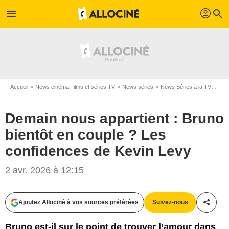
profil
menu
search
Accueil
News cinéma, films et séries TV
News séries
News Séries à la TV
Dema
Demain nous appartient : Bruno
bientôt en couple ? Les
confidences de Kevin Levy
2 avr. 2026 à 12:15
Ajoutez Allociné à vos sources préférées
Suivez-nous
Partag
Bruno est-il sur le point de trouver l’amour dans