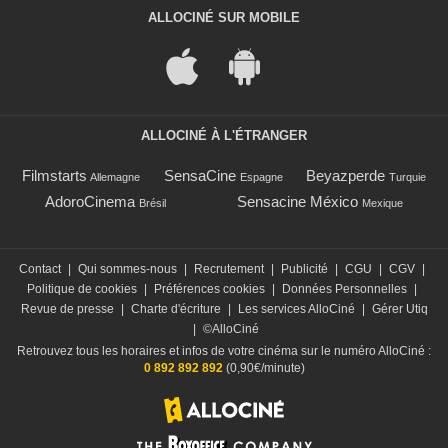
ALLOCINÉ SUR MOBILE
ALLOCINÉ À L'ÉTRANGER
Filmstarts
SensaCine
Beyazperde
Allemagne
Espagne
Turquie
AdoroCinema
Sensacine México
Brésil
Mexique
Contact
|
Qui sommes-nous
|
Recrutement
|
Publicité
|
CGU
|
CGV
|
Politique de cookies
|
Préférences cookies
|
Données Personnelles
|
Revue de presse
|
Charte d'écriture
|
Les services AlloCiné
|
Gérer Utiq
|
©AlloCiné
Retrouvez tous les horaires et infos de votre cinéma sur le numéro AlloCiné :
0 892 892 892
(0,90€/minute)