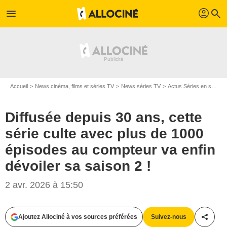
profil
menu
search
Accueil
News cinéma, films et séries TV
News séries TV
Actus Séries en streaming
Diffusée depuis 30 ans, cette
série culte avec plus de 1000
épisodes au compteur va enfin
dévoiler sa saison 2 !
2 avr. 2026 à 15:50
Ajoutez Allociné à vos sources préférées
Suivez-nous
Partag