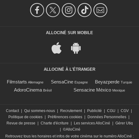
ALLOCINÉ SUR MOBILE
ALLOCINÉ À L'ÉTRANGER
Filmstarts
SensaCine
Beyazperde
Allemagne
Espagne
Turquie
AdoroCinema
Sensacine México
Brésil
Mexique
Contact
|
Qui sommes-nous
|
Recrutement
|
Publicité
|
CGU
|
CGV
|
Politique de cookies
|
Préférences cookies
|
Données Personnelles
|
Revue de presse
|
Charte d'écriture
|
Les services AlloCiné
|
Gérer Utiq
|
©AlloCiné
Retrouvez tous les horaires et infos de votre cinéma sur le numéro AlloCiné :