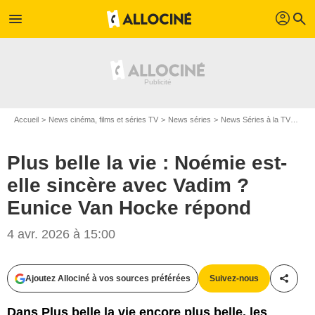
profil
menu
search
Accueil
News cinéma, films et séries TV
News séries
News Séries à la TV
Plus
Plus belle la vie : Noémie est-
elle sincère avec Vadim ?
Eunice Van Hocke répond
4 avr. 2026 à 15:00
Ajoutez Allociné à vos sources préférées
Suivez-nous
Partag
Dans Plus belle la vie encore plus belle, les