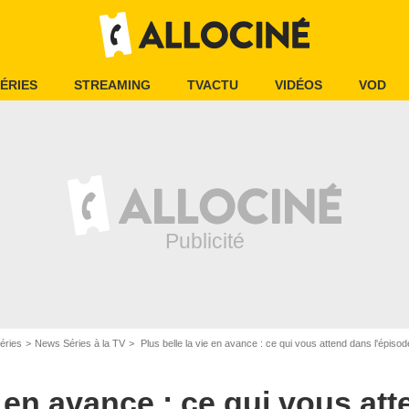
ÉRIES
STREAMING
TVACTU
VIDÉOS
VOD
éries
News Séries à la TV
Plus belle la vie en avance : ce qui vous attend dans l'épis
e en avance : ce qui vous at