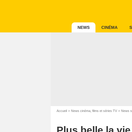
NEWS
CINÉMA
S
Accueil
News cinéma, films et séries TV
News s
Plus belle la vi