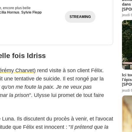
dans 
ie, encore plus belle
[SPO
ilia Hornus
,
Sylvie Flepp
jeudi 
STREAMING
le fois Idriss
Jérémy Charvet)
rend visite à son client Félix.
Ici t
 une tentative de suicide. Il est rongé par la
l'épi
[SPO
t qu'on me foute la paix. Je ne veux pas
jeudi 
mar la prison
". Ulysse lui promet de tout faire
e Luna. Ils discutent du procès à venir, et l'avocat
itude que Félix est innocent : "
Il prétend que la