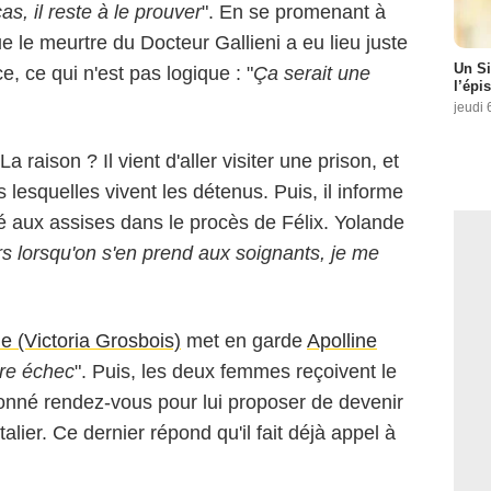
cas, il reste à le prouver
". En se promenant à
 que le meurtre du Docteur Gallieni a eu lieu juste
Un Si
, ce qui n'est pas logique : "
Ça serait une
l’épi
jeudi 
a raison ? Il vient d'aller visiter une prison, et
s lesquelles vivent les détenus. Puis, il informe
uré aux assises dans le procès de Félix. Yolande
lors lorsqu'on s'en prend aux soignants, je me
le (Victoria Grosbois)
met en garde
Apolline
tre échec
". Puis, les deux femmes reçoivent le
a donné rendez-vous pour lui proposer de devenir
alier. Ce dernier répond qu'il fait déjà appel à