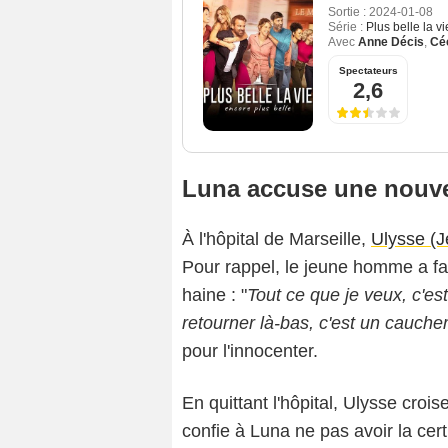
Sortie :
2024-01-08
Série :
Plus belle la v
Avec
Anne Décis
,
Céc
Spectateurs
2,6
Luna accuse une nouvel
À l'hôpital de Marseille,
Ulysse (
Pour rappel, le jeune homme a fait
haine : "
Tout ce que je veux, c'es
retourner là-bas, c'est un cauche
pour l'innocenter.
En quittant l'hôpital, Ulysse crois
confie à Luna ne pas avoir la cert