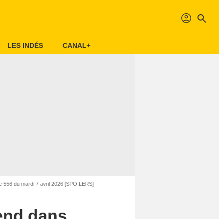
profil
search
LES INDÉS
CANAL+
ode 556 du mardi 7 avril 2026 [SPOILERS]
tend dans