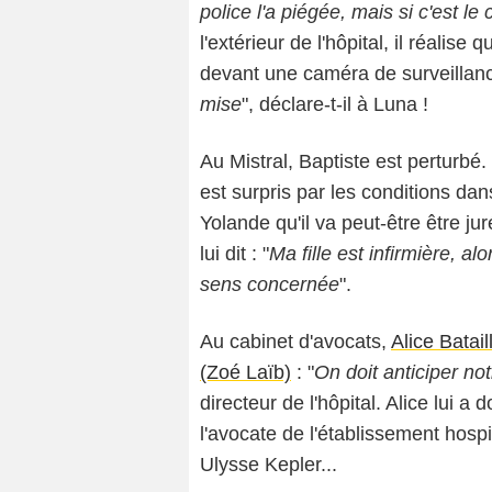
police l'a piégée, mais si c'est le 
l'extérieur de l'hôpital, il réalise
devant une caméra de surveillance
mise
", déclare-t-il à Luna !
Au Mistral, Baptiste est perturbé. L
est surpris par les conditions dan
Yolande qu'il va peut-être être j
lui dit : "
Ma fille est infirmière, a
sens concernée
".
Au cabinet d'avocats,
Alice Batail
(Zoé Laïb)
: "
On doit anticiper no
directeur de l'hôpital. Alice lui 
l'avocate de l'établissement hospit
Ulysse Kepler...