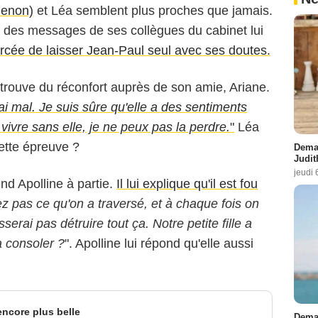
Henon)
et Léa semblent plus proches que jamais.
oit des messages de ses collègues du cabinet lui
orcée de laisser Jean-Paul seul avec ses doutes.
 trouve du réconfort auprès de son amie, Ariane.
'ai mal. Je suis sûre qu'elle a des sentiments
 vivre sans elle, je ne peux pas la perdre.
"
Léa
ette épreuve ?
Demai
Judit
jeudi 
nd Apolline à partie.
Il lui explique qu'il est fou
z pas ce qu'on a traversé, et à chaque fois on
sserai pas détruire tout ça. Notre petite fille a
la consoler ?
". Apolline lui répond qu'elle aussi
 encore plus belle
Demai