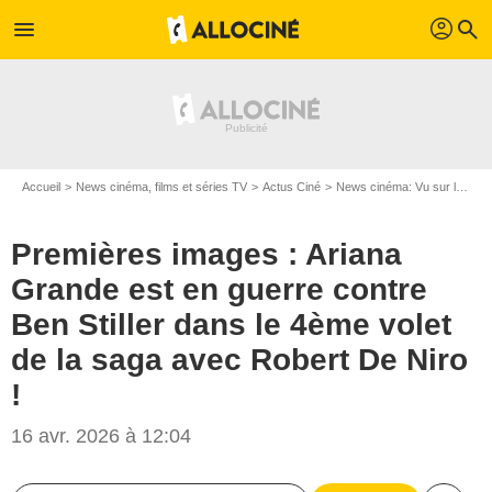
profil
menu
search
Accueil
News cinéma, films et séries TV
Actus Ciné
News cinéma: Vu sur le web
Premières images : Ariana
Grande est en guerre contre
Ben Stiller dans le 4ème volet
de la saga avec Robert De Niro
!
16 avr. 2026 à 12:04