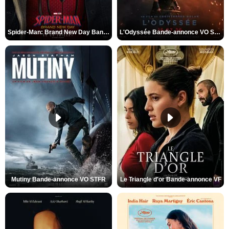
Spider-Man: Brand New Day Bande-annonce VO STFR
L'Odyssée Bande-annonce VO STFR
Mutiny Bande-annonce VO STFR
Le Triangle d'or Bande-annonce VF