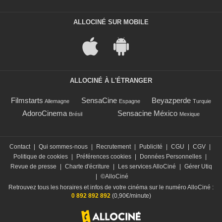
ALLOCINÉ SUR MOBILE
ALLOCINÉ À L'ÉTRANGER
Filmstarts
SensaCine
Beyazperde
Allemagne
Espagne
Turquie
AdoroCinema
Sensacine México
Brésil
Mexique
Contact
|
Qui sommes-nous
|
Recrutement
|
Publicité
|
CGU
|
CGV
|
Politique de cookies
|
Préférences cookies
|
Données Personnelles
|
Revue de presse
|
Charte d'écriture
|
Les services AlloCiné
|
Gérer Utiq
|
©AlloCiné
Retrouvez tous les horaires et infos de votre cinéma sur le numéro AlloCiné :
0 892 892 892
(0,90€/minute)