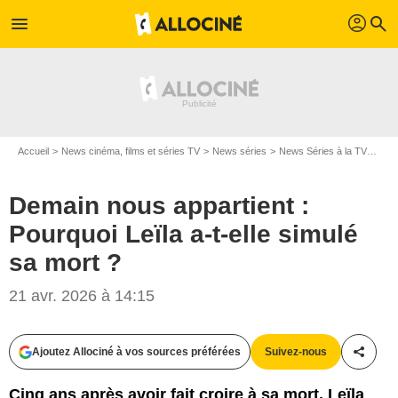
profil
menu
search
Accueil
News cinéma, films et séries TV
News séries
News Séries à la TV
Dema
Demain nous appartient :
Pourquoi Leïla a-t-elle simulé
sa mort ?
21 avr. 2026 à 14:15
Ajoutez Allociné à vos sources préférées
Suivez-nous
Partag
Cinq ans après avoir fait croire à sa mort, Leïla