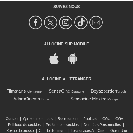
SUIVEZ-NOUS
ALLOCINÉ SUR MOBILE
ALLOCINÉ À L'ÉTRANGER
Filmstarts
SensaCine
Beyazperde
Allemagne
Espagne
Turquie
AdoroCinema
Sensacine México
Brésil
Mexique
Contact
|
Qui sommes-nous
|
Recrutement
|
Publicité
|
CGU
|
CGV
|
Politique de cookies
|
Préférences cookies
|
Données Personnelles
|
Revue de presse
|
Charte d'écriture
|
Les services AlloCiné
|
Gérer Utiq