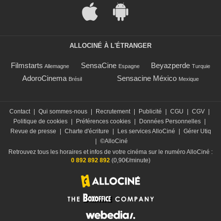
ALLOCINÉ À L'ÉTRANGER
Filmstarts
SensaCine
Beyazperde
Allemagne
Espagne
Turquie
AdoroCinema
Sensacine México
Brésil
Mexique
Contact
|
Qui sommes-nous
|
Recrutement
|
Publicité
|
CGU
|
CGV
|
Politique de cookies
|
Préférences cookies
|
Données Personnelles
|
Revue de presse
|
Charte d'écriture
|
Les services AlloCiné
|
Gérer Utiq
|
©AlloCiné
Retrouvez tous les horaires et infos de votre cinéma sur le numéro AlloCiné :
0 892 892 892
(0,90€/minute)