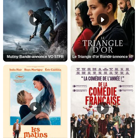
Mutiny Bande-annonce VO STFR
Le Triangle d'or Bande-annonce VF