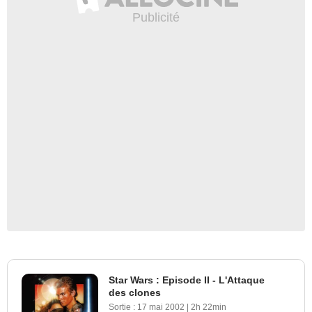
Star Wars : Episode II - L'Attaque
des clones
Sortie :
17 mai 2002
|
2h 22min