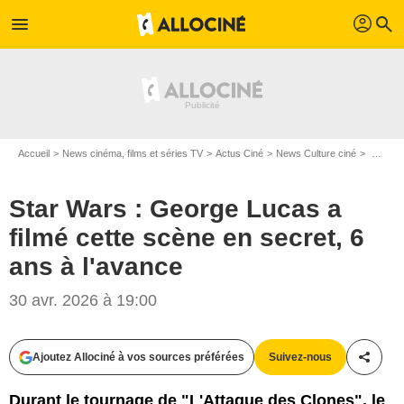
profil
menu
search
Accueil
News cinéma, films et séries TV
Actus Ciné
News Culture ciné
Star Wars : George Lucas a filmé cette scène en secret, 6 ans à l'avance
Star Wars : George Lucas a
filmé cette scène en secret, 6
ans à l'avance
30 avr. 2026 à 19:00
Ajoutez Allociné à vos sources préférées
Suivez-nous
Partag
Durant le tournage de "L'Attaque des Clones", le