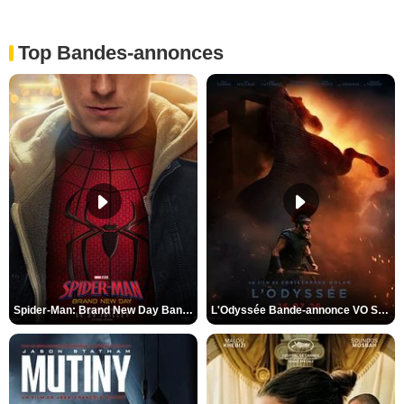
Top Bandes-annonces
Spider-Man: Brand New Day Bande-annonce VO STFR
L'Odyssée Bande-annonce VO STFR