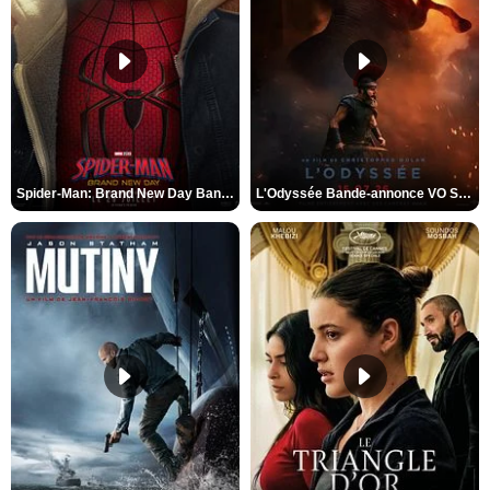
Spider-Man: Brand New Day Bande-annonce VO STFR
L'Odyssée Bande-annonce VO STFR