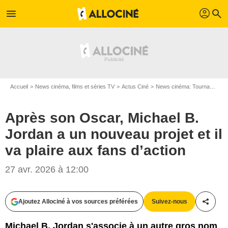
profil
menu
search
Accueil
News cinéma, films et séries TV
Actus Ciné
News cinéma: Tournages
Après son Oscar, Michael B.
Jordan a un nouveau projet et il
va plaire aux fans d’action
27 avr. 2026 à 12:00
Ajoutez Allociné à vos sources préférées
Suivez-nous
Partag
Michael B. Jordan s'associe à un autre gros nom