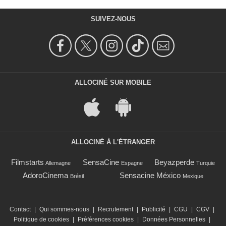
SUIVEZ-NOUS
ALLOCINÉ SUR MOBILE
ALLOCINÉ À L'ÉTRANGER
Filmstarts
SensaCine
Beyazperde
Allemagne
Espagne
Turquie
AdoroCinema
Sensacine México
Brésil
Mexique
Contact
|
Qui sommes-nous
|
Recrutement
|
Publicité
|
CGU
|
CGV
|
Politique de cookies
|
Préférences cookies
|
Données Personnelles
|