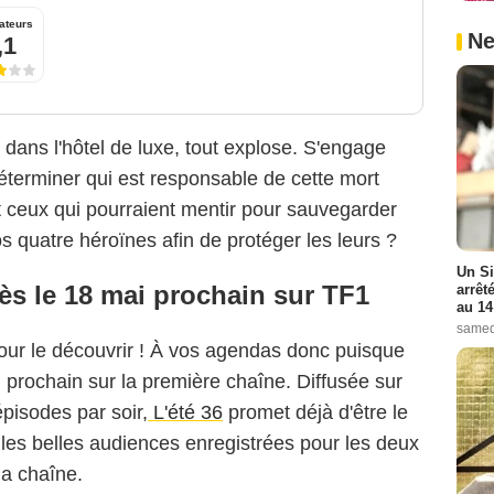
ateurs
Ne
,1
 dans l'hôtel de luxe, tout explose. S'engage
éterminer qui est responsable de cette mort
 et ceux qui pourraient mentir pour sauvegarder
s quatre héroïnes afin de protéger les leurs ?
Un Si
dès le 18 mai prochain sur TF1
arrêt
au 14
samed
 pour le découvrir ! À vos agendas donc puisque
 prochain sur la première chaîne. Diffusée sur
pisodes par soir,
L'été 36
promet déjà d'être le
es belles audiences enregistrées pour les deux
la chaîne.