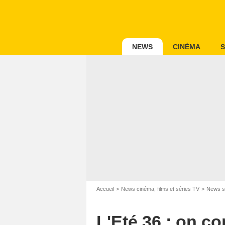
NEWS
CINÉMA
S
Accueil
News cinéma, films et séries TV
News s
L'Eté 36 : on co