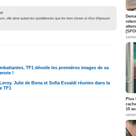
élé
Demai
urs, elle aime autant les quotidiennes que les teen shows et rêve d'épouser
refer
atten
[SPO
samed
ombattantes, TF1 dévoile les premières images de sa
envie !
eroy, Julie de Bona et Sofia Essaïdi réunies dans la
de TF1
Plus 
cache
10 au
samed