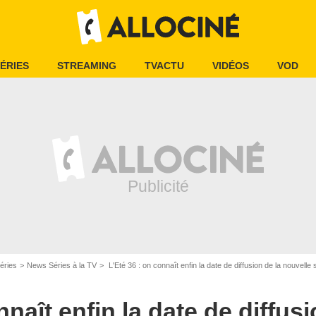
ÉRIES
STREAMING
TVACTU
VIDÉOS
VOD
éries
News Séries à la TV
L'Eté 36 : on connaît enfin la date de diffusion de la nouvelle série historique po
nnaît enfin la date de diffusi