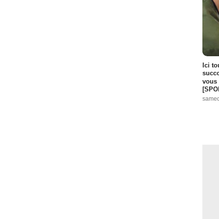
Ici t
succo
vous 
[SPO
samed