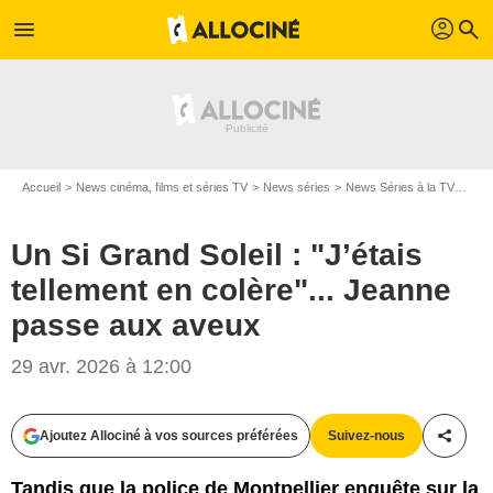
profil
menu
search
Accueil
News cinéma, films et séries TV
News séries
News Séries à la TV
Un S
Un Si Grand Soleil : "J’étais
tellement en colère"... Jeanne
passe aux aveux
29 avr. 2026 à 12:00
Ajoutez Allociné à vos sources préférées
Suivez-nous
Partag
Tandis que la police de Montpellier enquête sur la