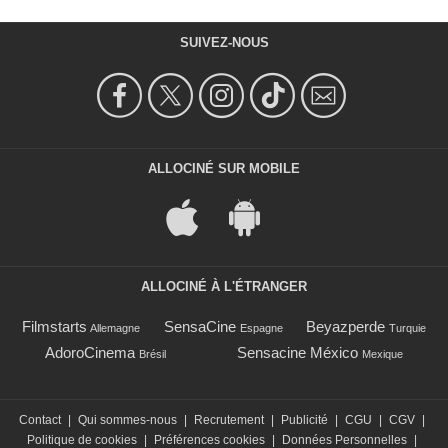
SUIVEZ-NOUS
ALLOCINÉ SUR MOBILE
ALLOCINÉ À L'ÉTRANGER
Filmstarts
SensaCine
Beyazperde
Allemagne
Espagne
Turquie
AdoroCinema
Sensacine México
Brésil
Mexique
Contact
|
Qui sommes-nous
|
Recrutement
|
Publicité
|
CGU
|
CGV
|
Politique de cookies
|
Préférences cookies
|
Données Personnelles
|