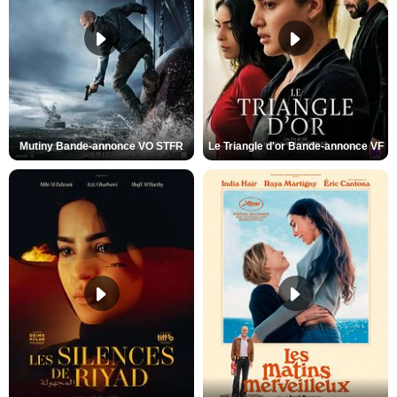
Mutiny Bande-annonce VO STFR
Le Triangle d'or Bande-annonce VF