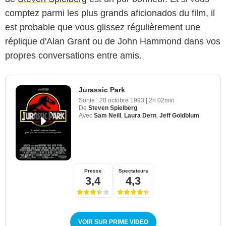
comptez parmi les plus grands aficionados du film, il
est probable que vous glissez régulièrement une
réplique d'Alan Grant ou de John Hammond dans vos
propres conversations entre amis.
Jurassic Park
Sortie :
20 octobre 1993
|
2h 02min
De
Steven Spielberg
Avec
Sam Neill
,
Laura Dern
,
Jeff Goldblum
Presse
Spectateurs
3,4
4,3
VOIR SUR PRIME VIDEO