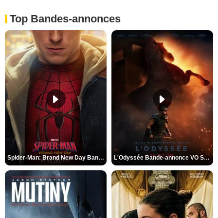
Top Bandes-annonces
Spider-Man: Brand New Day Bande-annonce VO STFR
L'Odyssée Bande-annonce VO STFR