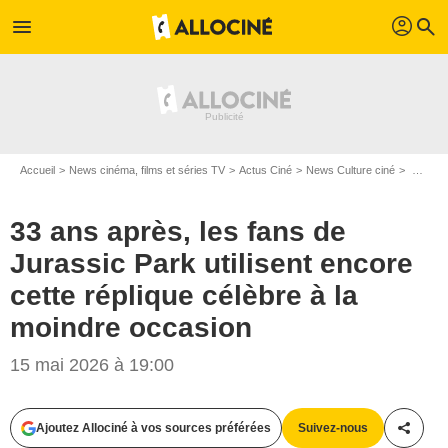
profil
menu
search
Accueil
News cinéma, films et séries TV
Actus Ciné
News Culture ciné
33 ans après, les fans de Jurassic Park utilisent encore cette réplique célèbre à la moindre occasion
33 ans après, les fans de
Jurassic Park utilisent encore
cette réplique célèbre à la
moindre occasion
15 mai 2026 à 19:00
Ajoutez Allociné à vos sources préférées
Suivez-nous
Partag