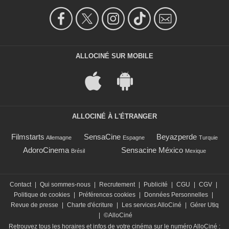
ALLOCINÉ SUR MOBILE
ALLOCINÉ À L'ÉTRANGER
Filmstarts
SensaCine
Beyazperde
Allemagne
Espagne
Turquie
AdoroCinema
Sensacine México
Brésil
Mexique
Contact
|
Qui sommes-nous
|
Recrutement
|
Publicité
|
CGU
|
CGV
|
Politique de cookies
|
Préférences cookies
|
Données Personnelles
|
Revue de presse
|
Charte d'écriture
|
Les services AlloCiné
|
Gérer Utiq
|
©AlloCiné
Retrouvez tous les horaires et infos de votre cinéma sur le numéro AlloCiné :