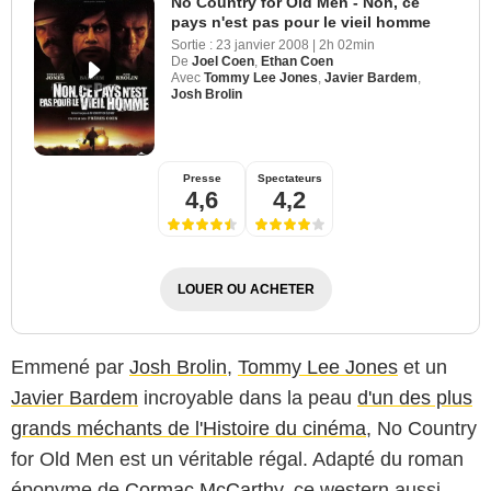
No Country for Old Men - Non, ce
pays n'est pas pour le vieil homme
Sortie :
23 janvier 2008
|
2h 02min
De
Joel Coen
,
Ethan Coen
Avec
Tommy Lee Jones
,
Javier Bardem
,
Josh Brolin
Presse
Spectateurs
4,6
4,2
LOUER OU ACHETER
Emmené par
Josh Brolin
,
Tommy Lee Jones
et un
Javier Bardem
incroyable dans la peau
d'un des plus
grands méchants de l'Histoire du cinéma
, No Country
for Old Men est un véritable régal. Adapté du roman
éponyme de
Cormac McCarthy
, ce western aussi