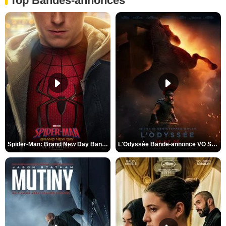
Top Bandes-annonces
Spider-Man: Brand New Day Bande-annonce VO STFR
L'Odyssée Bande-annonce VO STFR