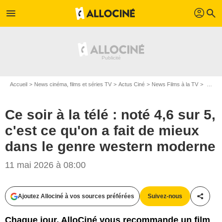
profil
menu
search
Accueil
News cinéma, films et séries TV
Actus Ciné
News Films à la TV
Ce soir à la télé : noté 4,6 sur 5, c'est ce qu'on a fait de mieux dans le genre western moderne
Ce soir à la télé : noté 4,6 sur 5,
c'est ce qu'on a fait de mieux
dans le genre western moderne
11 mai 2026 à 08:00
Ajoutez Allociné à vos sources préférées
Suivez-nous
Partag
Chaque jour, AlloCiné vous recommande un film